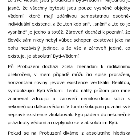
jasné, že všechny bytosti jsou pouze vysněné objekty
Vědomí, které mají zdánlivou samostatnou osobně-
individuální existenci, a že „ten kdo sní“, „snění“ a „to co je
vysněné“ je jedno a totéž. Zároveň dochází k poznání, že
člověk sám nikdy nebyl vůbec schopen existovat jako na
bohu nezávislý jedinec, a že vše a zároveň jediné, co
existuje, je absolutní Bytí-Vědomí.
Při Probuzení dochází zcela znenadání k radikálnímu
překročení, v mém případě můžu říci spíše proražení,
horizontální roviny jevové existence vertikální Realitou,
symbolizujici Bytí-Vědomí. Tento náhlý průlom pro mne
znamenal zdrcující a zároveň nemilosrdnou kolizi s
nekonečnou dálkou vědomí. V tomto šokujícím poznání své
nepravé existence zkolabovalo Ego pádem do nekonečné
prázdnoty vědomí a rozplynulo se v absolutním Bytí.
Pokud se na Probuzení díváme z absolutního hlediska