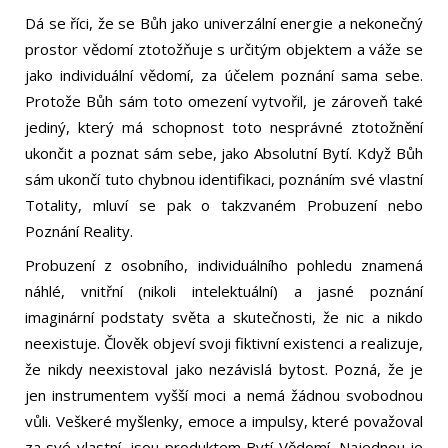
Dá se říci, že se Bůh jako univerzální energie a nekonečný
prostor vědomí ztotožňuje s určitým objektem a váže se
jako individuální vědomí, za účelem poznání sama sebe.
Protože Bůh sám toto omezení vytvořil, je zároveň také
jediný, který má schopnost toto nesprávné ztotožnění
ukončit a poznat sám sebe, jako Absolutní Bytí. Když Bůh
sám ukončí tuto chybnou identifikaci, poznáním své vlastní
Totality, mluví se pak o takzvaném Probuzení nebo
Poznání Reality.
Probuzení z osobního, individuálního pohledu znamená
náhlé, vnitřní (nikoli intelektuální) a jasné poznání
imaginární podstaty světa a skutečnosti, že nic a nikdo
neexistuje. Člověk objeví svoji fiktivní existenci a realizuje,
že nikdy neexistoval jako nezávislá bytost. Pozná, že je
jen instrumentem vyšší moci a nemá žádnou svobodnou
vůli. Veškeré myšlenky, emoce a impulsy, které považoval
za své vlastní, jsou produktem Bytí-Vědomí. Najednou je