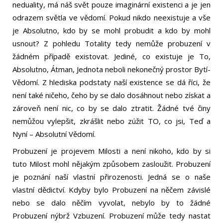
neduality, má náš svět pouze imaginární existenci a je jen
odrazem světla ve vědomí. Pokud nikdo neexistuje a vše
je Absolutno, kdo by se mohl probudit a kdo by mohl
usnout? Z pohledu Totality tedy nemůže probuzení v
žádném případě existovat. Jediné, co existuje je To,
Absolutno, Átman, Jednota neboli nekonečný prostor Bytí-
Vědomí. Z hlediska podstaty naší existence se dá říci, že
není také ničeho, čeho by se dalo dosáhnout nebo získat a
zároveň není nic, co by se dalo ztratit. Žádné tvé činy
nemůžou vylepšit, zkrášlit nebo zúžit TO, co jsi, Teď a
Nyní – Absolutní Vědomí.
Probuzení je projevem Milosti a není nikoho, kdo by si
tuto Milost mohl nějakým způsobem zasloužit. Probuzení
je poznání naší vlastní přirozenosti. Jedná se o naše
vlastní dědictví. Kdyby bylo Probuzení na něčem závislé
nebo se dalo něčím vyvolat, nebylo by to žádné
Probuzení nýbrž Vzbuzení. Probuzení může tedy nastat