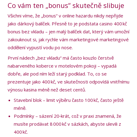
Co vám ten „bonus“ skutečně slibuje
Všichni víme, že „bonus“ v online hazardu nikdy nepřijde
jako dárkový balíček. Přesně to je podstata casino 400 kč
bonus bez vkladu – jen malý balíček dat, který vám umožní
zakouknout si, jak rychle vám marketingové marketingové
oddělení vypustí vodu po nose.
První nádech „bez vkladu“ má často kouzlo čerstvě
nabarveného koberce v motelovém pokoji – vypadá
dobře, ale pod ním leží starý podklad. To, co se
prezentuje jako 400 kč, ve skutečnosti odpovídá vnitřnímu
výnosu kasina méně než deset centů.
Stavební blok – limit výběru často 100 kč, často ještě
méně.
Podmínky – sázení 20‑krát, což v praxi znamená, že
musíte prodávat 8 000 kč v sázkách, abyste ulevili z
400 kč.