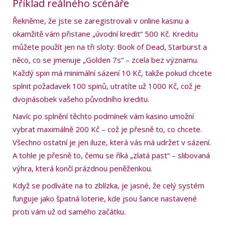
Příklad reálného scénáře
Řekněme, že jste se zaregistrovali v online kasinu a
okamžitě vám přistane „úvodní kredit“ 500 Kč. Kreditu
můžete použít jen na tři sloty: Book of Dead, Starburst a
něco, co se jmenuje „Golden 7s“ – zcela bez významu.
Každý spin má minimální sázení 10 Kč, takže pokud chcete
splnit požadavek 100 spinů, utratíte už 1000 Kč, což je
dvojnásobek vašeho původního kreditu.
Navíc po splnění těchto podmínek vám kasino umožní
vybrat maximálně 200 Kč – což je přesně to, co chcete.
Všechno ostatní je jen iluze, která vás má udržet v sázení.
A tohle je přesně to, čemu se říká „zlatá past“ – slibovaná
výhra, která končí prázdnou peněženkou.
Když se podíváte na to zblízka, je jasné, že celý systém
funguje jako špatná loterie, kde jsou šance nastavené
proti vám už od samého začátku.