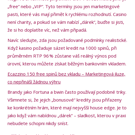
„free“ nebo „VIP“. Tyto termíny jsou jen marketingové
pasti, které vás mají přimět k rychlému rozhodnutí. Casino
není charity, a pokud se vám nabízí „dárek“, buďte si jisti,
že si ho doplatíte víc, než vám připadá.
Navíc sledujte, zda jsou požadované podmínky realistické.
Když kasino požaduje sázet kredit na 1000 spinů, při
průměrném RTP 96 % zůstane váš reálný výnos pod
úrovní, kterou můžete získat běžným bankovním vkladem.
Ecazzino 150 free spinů bez vkladu – Marketingová iluze,
co nepřináší žádnou výhru
Brandy jako Fortuna a bwin často používají podobné triky.
Všimnete si, že jejich „bonusové“ kredity jsou přiřazeny
ke konkrétním hrám, které mají nejvyšší house edge. Je to
jako když vám nabídnou „dárek“ – sladkost, kterou v praxi
nebudete schopni nikdy sníst.