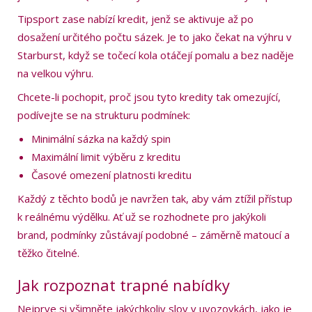
Tipsport zase nabízí kredit, jenž se aktivuje až po
dosažení určitého počtu sázek. Je to jako čekat na výhru v
Starburst, když se točecí kola otáčejí pomalu a bez naděje
na velkou výhru.
Chcete-li pochopit, proč jsou tyto kredity tak omezující,
podívejte se na strukturu podmínek:
Minimální sázka na každý spin
Maximální limit výběru z kreditu
Časové omezení platnosti kreditu
Každý z těchto bodů je navržen tak, aby vám ztížil přístup
k reálnému výdělku. Ať už se rozhodnete pro jakýkoli
brand, podmínky zůstávají podobné – záměrně matoucí a
těžko čitelné.
Jak rozpoznat trapné nabídky
Nejprve si všimněte jakýchkoliv slov v uvozovkách, jako je