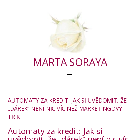
MARTA SORAYA
AUTOMATY ZA KREDIT: JAK SI UVĚDOMIT, ŽE
„DÁREK“ NENÍ NIC VÍC NEŽ MARKETINGOVÝ
TRIK
Automaty za kredit: Jak si
uvědomit, že „dárek“ není nic víc