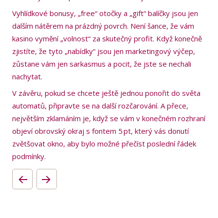
Vyhlídkové bonusy, „free“ otočky a „gift“ balíčky jsou jen
dalším nátěrem na prázdný povrch. Není šance, že vám
kasino vymění „volnost“ za skutečný profit. Když konečně
zjistíte, že tyto „nabídky“ jsou jen marketingový výčep,
zůstane vám jen sarkasmus a pocit, že jste se nechali
nachytat.
V závěru, pokud se chcete ještě jednou ponořit do světa
automatů, připravte se na další rozčarování. A přece,
největším zklamáním je, když se vám v konečném rozhraní
objeví obrovský okraj s fontem 5 pt, který vás donutí
zvětšovat okno, aby bylo možné přečíst poslední řádek
podmínky.