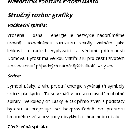
ENERGETICKÁ PODSTATA BYTOSTI MARTA
Stručný rozbor grafiky
Počáteční spirála:
Vrozená – daná – energie je nezvykle nadprůměrné
úrovně. Rozvolněnou strukturu spirály vnímám jako
lehkost a radost vyplývající z vědomí přítomnosti
Domova. Bytost má velikou vnitřní sílu pro cestu životem
a na zvládnutí případných náročnějších úkolů – výzev.
Srdce:
Symbol Lásky. Z víru prvotní energie vyvěrají tři symboly
srdce jako kytice. Ta se vznáší v prostoru uvnitř mohutné
spirály. Velkolepý cit Lásky je tak přímo živen z podstaty
bytosti a projevuje se bezprostředně do prostoru
hmotného světa bez jindy obvyklých ochran nebo obalů.
Závěrečná spirála: