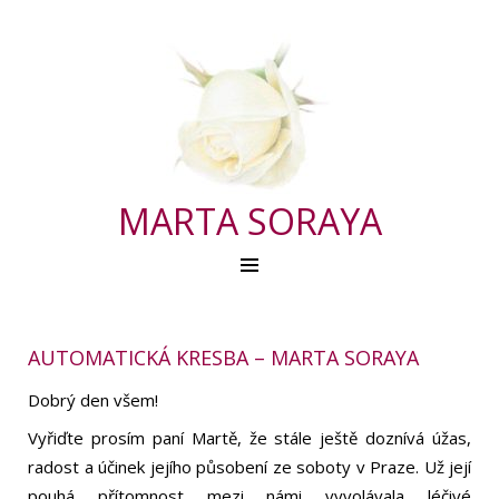
MARTA SORAYA
AUTOMATICKÁ KRESBA – MARTA SORAYA
Dobrý den všem!
Vyřiďte prosím paní Martě, že stále ještě doznívá úžas,
radost a účinek jejího působení ze soboty v Praze. Už její
pouhá přítomnost mezi námi vyvolávala léčivé