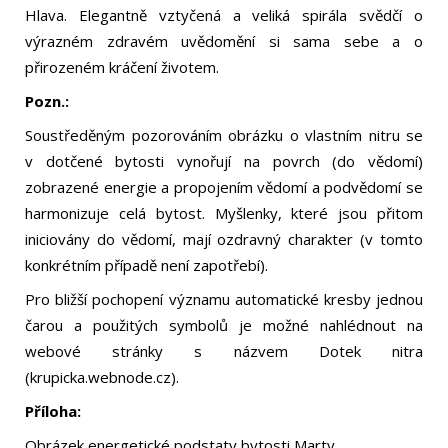
Hlava. Elegantně vztyčená a veliká spirála svědčí o
výrazném zdravém uvědomění si sama sebe a o
přirozeném kráčení životem.
Pozn.:
Soustředěným pozorováním obrázku o vlastním nitru se
v dotčené bytosti vynořují na povrch (do vědomí)
zobrazené energie a propojením vědomí a podvědomí se
harmonizuje celá bytost. Myšlenky, které jsou přitom
iniciovány do vědomí, mají ozdravný charakter (v tomto
konkrétním případě není zapotřebí).
Pro bližší pochopení významu automatické kresby jednou
čarou a použitých symbolů je možné nahlédnout na
webové stránky s názvem Dotek nitra
(krupicka.webnode.cz).
Příloha:
Obrázek energetické podstaty bytosti Marty.