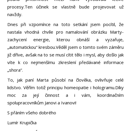
procesy.Ten účinek se vlastně bude projevovat už
navždy.
Dnes při vzpomínce na toto setkání jsem pocítil, že
nastala vhodná chvíle pro namalování obrázku Marty-
zachycení energie, kterou obnáší a vyzařuje,
„automatickou“ kresbou.Věděl jsem o tomto svém záměru
již dříve, avšak na to se musí cítit tělo i mysl, aby došlo jak
víte k co nejmenšímu zkreslení předávané informace
„shora“.
To, jak paní Marta působí na člověka, ovlivňuje celé
lidstvo. Věřím totiž principu homeopatie i hologramu.Díky
moc za její činnost a i vám, koordinačním
spolupracovníkům Janovi a Ivanovi!
S přáním všeho dobrého
Lumír Krupička