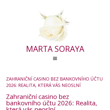
MARTA SORAYA
ZAHRANIČNÍ CASINO BEZ BANKOVNÍHO ÚČTU
2026: REALITA, KTERÁ VÁS NEOSLNÍ
Zahraniční casino bez
bankovního účtu 2026: Realita,
která vás neoslní