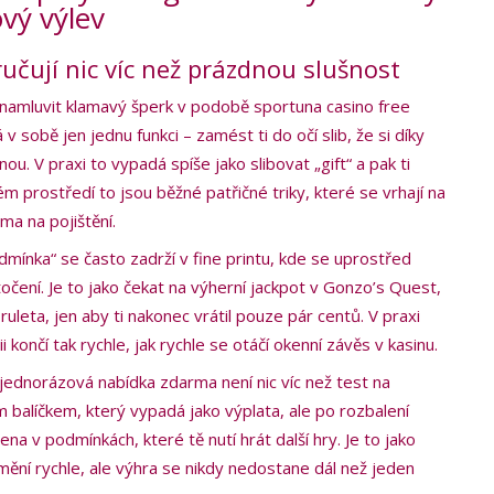
vý výlev
ručují nic víc než prázdnou slušnost
ží namluvit klamavý šperk v podobě sportuna casino free
v sobě jen jednu funkci – zamést ti do očí slib, že si díky
u. V praxi to vypadá spíše jako slibovat „gift“ a pak ti
 prostředí to jsou běžné patřičné triky, které se vrhají na
ma na pojištění.
dmínka“ se často zadrží v fine printu, kde se uprostřed
čení. Je to jako čekat na výherní jackpot v Gonzo’s Quest,
 ruleta, jen aby ti nakonec vrátil pouze pár centů. V praxi
končí tak rychle, jak rychle se otáčí okenní závěs v kasinu.
e jednorázová nabídka zdarma není nic víc než test na
 balíčkem, který vypadá jako výplata, ale po rozbalení
ena v podmínkách, které tě nutí hrát další hry. Je to jako
mění rychle, ale výhra se nikdy nedostane dál než jeden