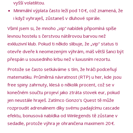
vyšší volatilitou.
Minimální výplata často leží pod 10 €, což znamená, že
i když vyhraješ, zůstaneš v dluhové spirále.
Všiml jsem si, že mnoho „vip“ nabídek připomíná spíše
levnou hostelu s čerstvou nátěrovou barvou než
exkluzivní klub. Pokud ti někdo slibuje, že „vip“ status ti
otevře dveře k neomezeným výhrám, máš větší šanci být
přespán u sousedního krbu než v luxusním rezortu.
Protože se často setkáváme s tím, že hráči podceňují
matematiku. Průměrná návratnost (RTP) u her, kde jsou
free spiny zahrnuty, klesá o několik procent, což se v
konečném součtu projeví jako ztráta stovek eur, pokud
jen neustále hraješ. Zatímco Gonzo’s Quest tě může
rozproudit adrenalinem díky svému padajícímu cascade
efektu, bonusová nabídka od Winlegends tě zůstane v
sedadle, protože výhra je ohraničena maximem 20 €.