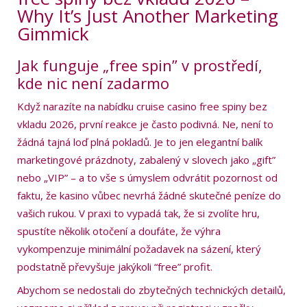
Why It’s Just Another Marketing
Gimmick
Jak funguje „free spin” v prostředí,
kde nic není zadarmo
Když narazíte na nabídku cruise casino free spiny bez
vkladu 2026, první reakce je často podivná. Ne, není to
žádná tajná loď plná pokladů. Je to jen elegantní balík
marketingové prázdnoty, zabalený v slovech jako „gift”
nebo „VIP” – a to vše s úmyslem odvrátit pozornost od
faktu, že kasino vůbec nevrhá žádné skutečné peníze do
vašich rukou. V praxi to vypadá tak, že si zvolíte hru,
spustíte několik otočení a doufáte, že výhra
vykompenzuje minimální požadavek na sázení, který
podstatně převyšuje jakýkoli “free” profit.
Abychom se nedostali do zbytečných technických detailů,