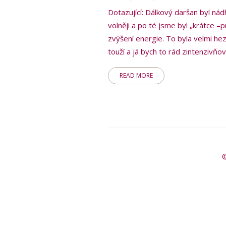
Dotazující: Dálkový daršan byl nád
volněji a po té jsme byl „krátce –p
zvýšení energie. To byla velmi h
touží a já bych to rád zintenzivňov
READ MORE
©