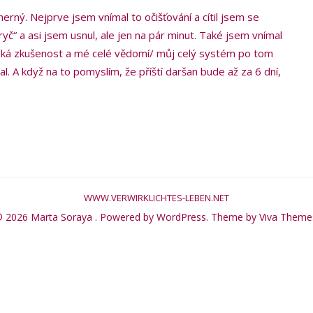
herný. Nejprve jsem vnímal to očišťování a cítil jsem se
ryč“ a asi jsem usnul, ale jen na pár minut. Také jsem vnímal
ezká zkušenost a mé celé vědomí/ můj celý systém po tom
al. A když na to pomyslím, že příští daršan bude až za 6 dní,
WWW.VERWIRKLICHTES-LEBEN.NET
 2026 Marta Soraya .
Powered by WordPress.
Theme by
Viva Theme