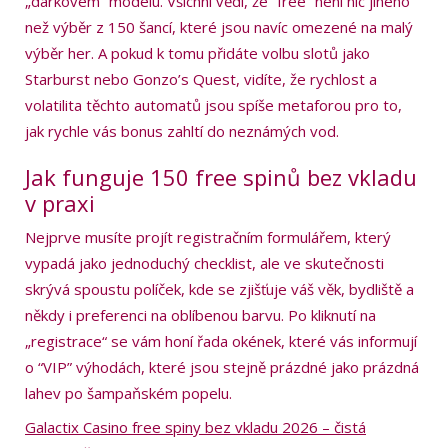
„dárkovém“ modelu. Všichni vědí, že “free” není nic jiného
než výběr z 150 šancí, které jsou navíc omezené na malý
výběr her. A pokud k tomu přidáte volbu slotů jako
Starburst nebo Gonzo’s Quest, vidíte, že rychlost a
volatilita těchto automatů jsou spíše metaforou pro to,
jak rychle vás bonus zahltí do neznámých vod.
Jak funguje 150 free spinů bez vkladu
v praxi
Nejprve musíte projít registračním formulářem, který
vypadá jako jednoduchý checklist, ale ve skutečnosti
skrývá spoustu políček, kde se zjišťuje váš věk, bydliště a
někdy i preferenci na oblíbenou barvu. Po kliknutí na
„registrace“ se vám honí řada okének, které vás informují
o “VIP” výhodách, které jsou stejně prázdné jako prázdná
lahev po šampaňském popelu.
Galactix Casino free spiny bez vkladu 2026 – čistá