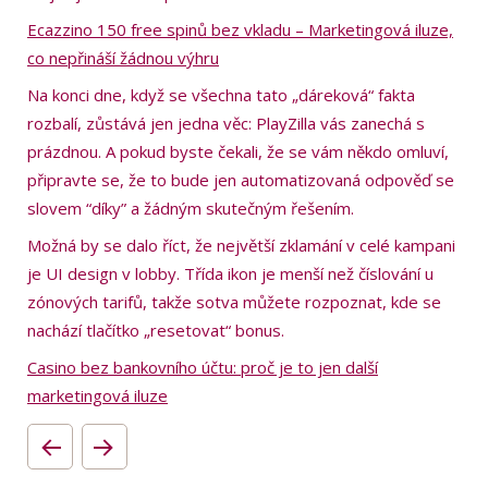
Ecazzino 150 free spinů bez vkladu – Marketingová iluze,
co nepřináší žádnou výhru
Na konci dne, když se všechna tato „dáreková“ fakta
rozbalí, zůstává jen jedna věc: PlayZilla vás zanechá s
prázdnou. A pokud byste čekali, že se vám někdo omluví,
připravte se, že to bude jen automatizovaná odpověď se
slovem “díky” a žádným skutečným řešením.
Možná by se dalo říct, že největší zklamání v celé kampani
je UI design v lobby. Třída ikon je menší než číslování u
zónových tarifů, takže sotva můžete rozpoznat, kde se
nachází tlačítko „resetovat“ bonus.
Casino bez bankovního účtu: proč je to jen další
marketingová iluze