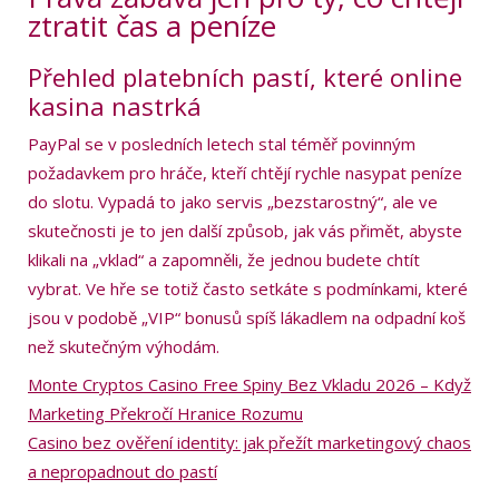
ztratit čas a peníze
Přehled platebních pastí, které online
kasina nastrká
PayPal se v posledních letech stal téměř povinným
požadavkem pro hráče, kteří chtějí rychle nasypat peníze
do slotu. Vypadá to jako servis „bezstarostný“, ale ve
skutečnosti je to jen další způsob, jak vás přimět, abyste
klikali na „vklad“ a zapomněli, že jednou budete chtít
vybrat. Ve hře se totiž často setkáte s podmínkami, které
jsou v podobě „VIP“ bonusů spíš lákadlem na odpadní koš
než skutečným výhodám.
Monte Cryptos Casino Free Spiny Bez Vkladu 2026 – Když
Marketing Překročí Hranice Rozumu
Casino bez ověření identity: jak přežít marketingový chaos
a nepropadnout do pastí