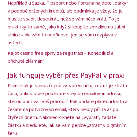
Například u Sazka, Tipsport nebo Fortuna najdete „dárky“
v podobě držených kreditů, ale podmínka je vždy, že je
musíte vsadit desetkrát, než se vám něco vrátí. To je
prakticky to samé, jako když si koupíte zmrzlinu na zubní
klinice – nic vám to nepřinese, jen se vám rozplývá v
ústech.
Kajot casino free spiny za registraci – Konec iluzí a
příchutě zklamání
Jak funguje výběr přes PayPal v praxi
První krok je samozřejmě vytvoření účtu, což už je ztráta
času, pokud stále používáte stejnou emailovou adresu,
kterou používá i váš prarodič. Pak přidáte platební kartu a
čekáte na potvrzovací email, který někdy přilítá až po
čtyřech dnech. Nakonec kliknete na „Vybrat“, zadáte
částku a sledujete, jak se vám peníze „ztratí“ v digitálním
šeru.