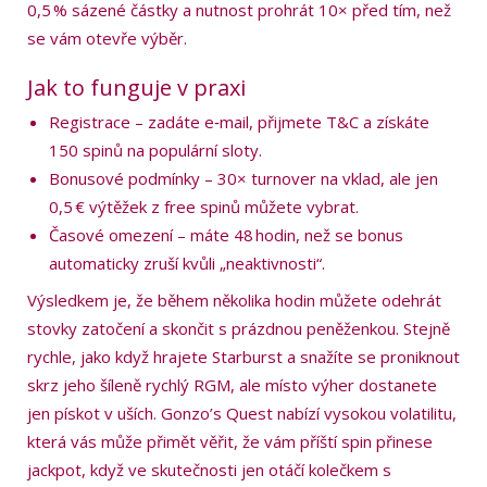
0,5 % sázené částky a nutnost prohrát 10× před tím, než
se vám otevře výběr.
Jak to funguje v praxi
Registrace – zadáte e‑mail, přijmete T&C a získáte
150 spinů na populární sloty.
Bonusové podmínky – 30× turnover na vklad, ale jen
0,5 € výtěžek z free spinů můžete vybrat.
Časové omezení – máte 48 hodin, než se bonus
automaticky zruší kvůli „neaktivnosti“.
Výsledkem je, že během několika hodin můžete odehrát
stovky zatočení a skončit s prázdnou peněženkou. Stejně
rychle, jako když hrajete Starburst a snažíte se proniknout
skrz jeho šíleně rychlý RGM, ale místo výher dostanete
jen pískot v uších. Gonzo’s Quest nabízí vysokou volatilitu,
která vás může přimět věřit, že vám příští spin přinese
jackpot, když ve skutečnosti jen otáčí kolečkem s