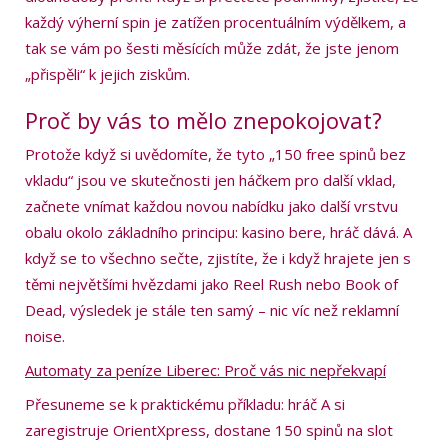
každý výherní spin je zatížen procentuálním výdělkem, a
tak se vám po šesti měsících může zdát, že jste jenom
„přispěli“ k jejich ziskům.
Proč by vás to mělo znepokojovat?
Protože když si uvědomíte, že tyto „150 free spinů bez
vkladu“ jsou ve skutečnosti jen háčkem pro další vklad,
začnete vnímat každou novou nabídku jako další vrstvu
obalu okolo základního principu: kasino bere, hráč dává. A
když se to všechno sečte, zjistíte, že i když hrajete jen s
těmi největšími hvězdami jako Reel Rush nebo Book of
Dead, výsledek je stále ten samý – nic víc než reklamní
noise.
Automaty za peníze Liberec: Proč vás nic nepřekvapí
Přesuneme se k praktickému příkladu: hráč A si
zaregistruje OrientXpress, dostane 150 spinů na slot