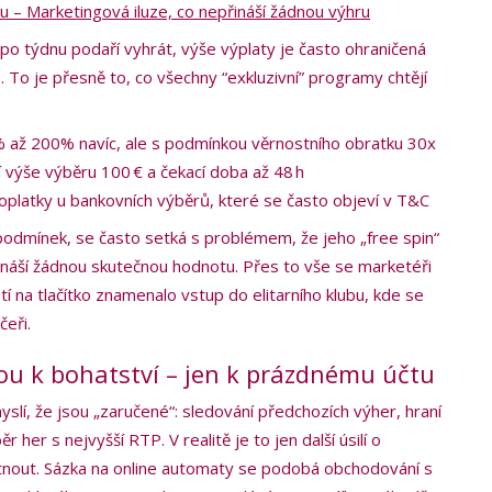
u – Marketingová iluze, co nepřináší žádnou výhru
o týdnu podaří vyhrát, výše výplaty je často ohraničená
e. To je přesně to, co všechny “exkluzivní” programy chtějí
% až 200% navíc, ale s podmínkou věrnostního obratku 30x
í výše výběru 100 € a čekací doba až 48 h
platky u bankovních výběrů, které se často objeví v T&C
podmínek, se často setká s problémem, že jeho „free spin“
přináší žádnou skutečnou hodnotu. Přes to vše se marketéři
tí na tlačítko znamenalo vstup do elitarního klubu, kde se
čeři.
dou k bohatství – jen k prázdnému účtu
 myslí, že jsou „zaručené“: sledování předchozích výher, hraní
her s nejvyšší RTP. V realitě je to jen další úsilí o
ytnout. Sázka na online automaty se podobá obchodování s