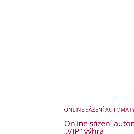
ONLINE SÁZENÍ AUTOMATY:
Online sázení auto
„VIP“ výhra