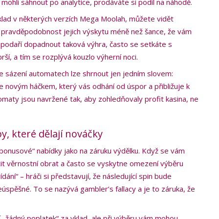
 mohli sáhnout po analytice, prodáváte si podíl na náhodě.
říklad v některých verzích Mega Moolah, můžete vidět
ak pravděpodobnost jejich výskytu méně než šance, že vám
podaří dopadnout taková výhra, často se setkáte s
rší, a tím se rozplývá kouzlo výherní noci.
 sázení automatech lze shrnout jen jedním slovem:
e novým háčkem, který vás odhání od úspor a přibližuje k
omaty jsou navržené tak, aby zohledňovaly profit kasina, ne
by, které dělají nováčky
„bonusové“ nabídky jako na záruku výdělku. Když se vám
tit věrnostní obrat a často se vyskytne omezení výběru
dání“ – hráči si představují, že následující spin bude
úspěšné. To se nazývá gambler’s fallacy a je to záruka, že
í „žádný poplatek“ za vklad, ale při výběru vám mohou