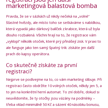
marketingová balastová bomba
Pravda, že se v sázkách už nikdy nečeká na „volné“
šťastné hvězdy, ale místo toho se setkáváme s nabídkou,
která vypadá jako dárkový balíček z krabice, která už byla
dlouho rozbalená. Všichni hrají na to, že registrace vám
„vyklopí“ několik otoček, které prý přinášejí zisk. V praxi to
ale funguje jako ten samý špatný trik: získáte jen další
prach do kapsy operátora.
Co skutečně získáte za první
registraci?
Nejprve se podívejme na to, co vám marketing slibuje. Při
registraci často obdržíte 10 volných otoček, někdy jen 5, a
to jen na konkrétní herní automat. To zní dobře, dokud si
neuvědomíte, že ty otočky jsou vázány na podmínky –
třeba vklad minimálně 50 Kč a sázení 40 násobku bonusu,