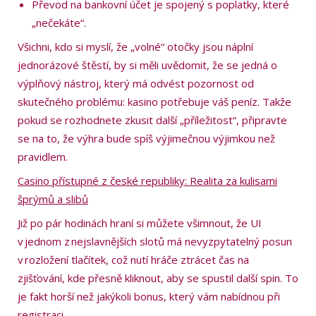
Převod na bankovní účet je spojený s poplatky, které
„nečekáte“.
Všichni, kdo si myslí, že „volné“ otočky jsou náplní
jednorázové štěstí, by si měli uvědomit, že se jedná o
výplňový nástroj, který má odvést pozornost od
skutečného problému: kasino potřebuje váš peníz. Takže
pokud se rozhodnete zkusit další „příležitost“, připravte
se na to, že výhra bude spíš výjimečnou výjimkou než
pravidlem.
Casino přístupné z české republiky: Realita za kulisami
šprýmů a slibů
Již po pár hodinách hraní si můžete všimnout, že UI
v jednom z nejslavnějších slotů má nevyzpytatelný posun
v rozložení tlačítek, což nutí hráče ztrácet čas na
zjišťování, kde přesně kliknout, aby se spustil další spin. To
je fakt horší než jakýkoli bonus, který vám nabídnou při
registraci.