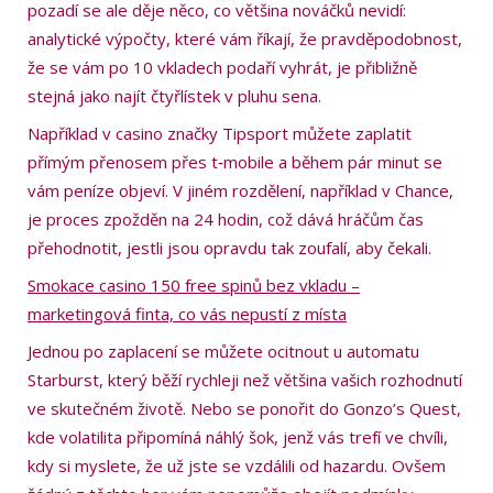
pozadí se ale děje něco, co většina nováčků nevidí:
analytické výpočty, které vám říkají, že pravděpodobnost,
že se vám po 10 vkladech podaří vyhrát, je přibližně
stejná jako najít čtyřlístek v pluhu sena.
Například v casino značky Tipsport můžete zaplatit
přímým přenosem přes t‑mobile a během pár minut se
vám peníze objeví. V jiném rozdělení, například v Chance,
je proces zpožděn na 24 hodin, což dává hráčům čas
přehodnotit, jestli jsou opravdu tak zoufalí, aby čekali.
Smokace casino 150 free spinů bez vkladu –
marketingová finta, co vás nepustí z místa
Jednou po zaplacení se můžete ocitnout u automatu
Starburst, který běží rychleji než většina vašich rozhodnutí
ve skutečném životě. Nebo se ponořit do Gonzo’s Quest,
kde volatilita připomíná náhlý šok, jenž vás trefí ve chvíli,
kdy si myslete, že už jste se vzdálili od hazardu. Ovšem