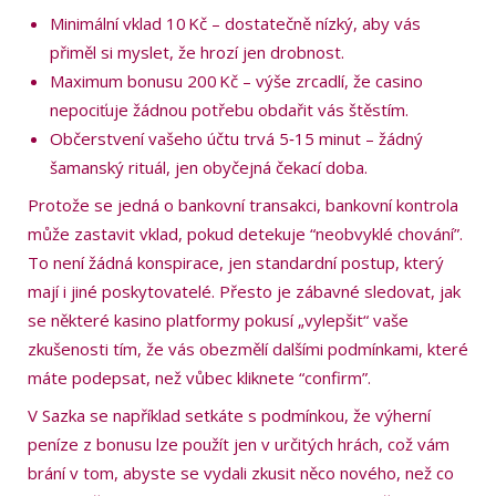
Minimální vklad 10 Kč – dostatečně nízký, aby vás
přiměl si myslet, že hrozí jen drobnost.
Maximum bonusu 200 Kč – výše zrcadlí, že casino
nepociťuje žádnou potřebu obdařit vás štěstím.
Občerstvení vašeho účtu trvá 5‑15 minut – žádný
šamanský rituál, jen obyčejná čekací doba.
Protože se jedná o bankovní transakci, bankovní kontrola
může zastavit vklad, pokud detekuje “neobvyklé chování”.
To není žádná konspirace, jen standardní postup, který
mají i jiné poskytovatelé. Přesto je zábavné sledovat, jak
se některé kasino platformy pokusí „vylepšit“ vaše
zkušenosti tím, že vás obezmělí dalšími podmínkami, které
máte podepsat, než vůbec kliknete “confirm”.
V Sazka se například setkáte s podmínkou, že výherní
peníze z bonusu lze použít jen v určitých hrách, což vám
brání v tom, abyste se vydali zkusit něco nového, než co