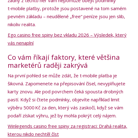
žádný z těchto her vám nepomůže obejít podmínky
t‑mobile platby, protože jsou postavené na tom samém
pevném základu – neudělené „free“ peníze jsou jen slib,
nikoliv realita.
Ego casino free spiny bez vkladu 2026 – Výsledek, který
vás nenaplní
Co vám říkají faktory, které většina
marketérů raději zakrývá
Na první pohled se může zdát, že t‑mobile platba je
šikovná. Zapomenete na přepisování čísel, nevyplňujete
karty znovu. Ale pod povrchem čeká spousta drobných
pastí. Když si čtete podmínky, objevíte například limit
výběru 5000 Kč za den, který vás zaskočí, když se vám
podaří získat výhru, jež by mohla pokrýt celý nájem.
Winlegends casino free spiny za registraci: Drahá realita,
kterou nikdo nechtěl číst