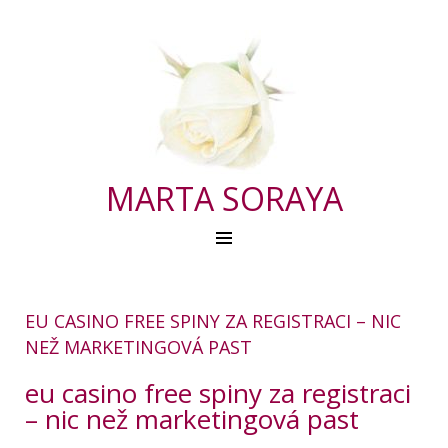
MARTA SORAYA
EU CASINO FREE SPINY ZA REGISTRACI – NIC
NEŽ MARKETINGOVÁ PAST
eu casino free spiny za registraci
– nic než marketingová past