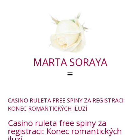
MARTA SORAYA
CASINO RULETA FREE SPINY ZA REGISTRACI:
KONEC ROMANTICKÝCH ILUZÍ
Casino ruleta free spiny za
registraci: Konec romantických
iluzí