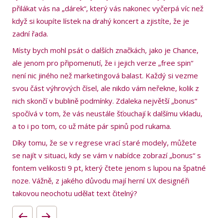
přilákat vás na „dárek“, který vás nakonec vyčerpá víc než
když si koupíte lístek na drahý koncert a zjistíte, že je
zadní řada.
Místy bych mohl psát o dalších značkách, jako je Chance,
ale jenom pro připomenutí, že i jejich verze „free spin“
není nic jiného než marketingová balast. Každý si vezme
svou část výhrových čísel, ale nikdo vám neřekne, kolik z
nich skončí v bublině podmínky. Zdaleka největší „bonus“
spočívá v tom, že vás neustále šťouchají k dalšímu vkladu,
a to i po tom, co už máte pár spinů pod rukama.
Díky tomu, že se v regrese vrací staré modely, můžete
se najít v situaci, kdy se vám v nabídce zobrazí „bonus“ s
fontem velikosti 9 pt, který čtete jenom s lupou na špatné
noze. Vážně, z jakého důvodu mají herní UX designéři
takovou neochotu udělat text čitelný?