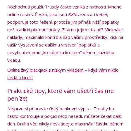
Rozhodnutí použít Trustly často vzniká z nutnosti. Mnoho
online casin v Česku, jako jsou
888casino
a
Unibet
,
podporuje toto řešení, protože jim přináší nižší poplatky
než tradiční platební brány. Zisk na jejich straně? Minimální
náklady, maximální kontrola nad vašimi prostředky. Zisk na
vaší? Vystavení se dalšímu vrstvení poplatků a
nevyhnutelnému „krokům za krokem“ během každého
vkladu.
Online živý blackjack s nízkým vkladem – když vám nikdo
nedá „dárek“
Praktické tipy, které vám ušetří čas (ne
peníze)
Nejprve si připravte čistý bankovní výpis – Trustly ho
často kontroluje a pokud něco nesedí, můžete čekat další
den. Druhá věc: nikdy nevkládejte maximální částku během