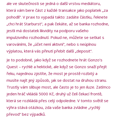
ale ve skutečnosti se jedná o další vrstvu mediátoru,
která vám bere část z každé transakce jako poplatek „za
pohodlí“. V praxi to vypadá takto: zadáte částku, řeknete
„chci hrát Starburst“, a pak čekáte, až se banka rozhodne,
jestli má dostatek likvidity na podporu vašeho
impulzivního rozhodnutí. Pokud ne, můžete se setkat s
varováními, že „účet není aktivní“, nebo s neúplnou
výplatou, která vás přinutí přebít další „deposit“.
Je to podobné, jako když se rozhodnete hrát Gonzo’s
Quest – rychlé a hektické, ale když se Gonzo snaží přejít
řeku, najednou zjistíte, že most je prostě rozbitý a
musíte najít jiný způsob, jak se dostat na druhou stranu.
Trustly vám slibuje most, ale často je to jen iluze. Zatímco
jeden hráč vkládá 5000 Kč, druhý už čelí čekací frontě,
která se rozkládá přes celý odpoledne. V tomto světě se
výhra stává otázkou, zda vaše banka zvládne „rychlý
převod“ bez výpadků.