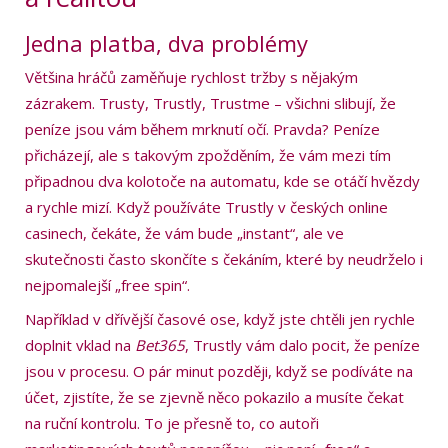
Jedna platba, dva problémy
Většina hráčů zaměňuje rychlost tržby s nějakým
zázrakem. Trusty, Trustly, Trustme – všichni slibují, že
peníze jsou vám během mrknutí očí. Pravda? Peníze
přicházejí, ale s takovým zpožděním, že vám mezi tím
připadnou dva kolotoče na automatu, kde se otáčí hvězdy
a rychle mizí. Když používáte Trustly v českých online
casinech, čekáte, že vám bude „instant“, ale ve
skutečnosti často skončíte s čekáním, které by neudrželo i
nejpomalejší „free spin“.
Například v dřívější časové ose, když jste chtěli jen rychle
doplnit vklad na
Bet365
, Trustly vám dalo pocit, že peníze
jsou v procesu. O pár minut později, když se podíváte na
účet, zjistíte, že se zjevně něco pokazilo a musíte čekat
na ruční kontrolu. To je přesně to, co autoři