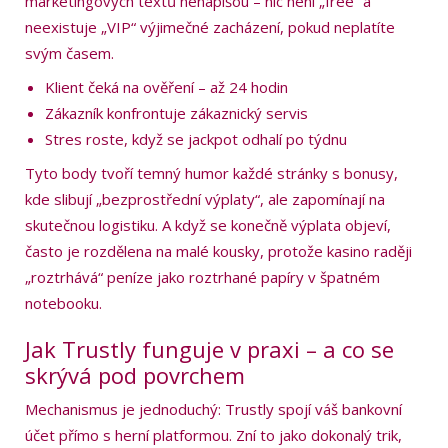
marketingových textů nenapíšou – nic není „free“ a
neexistuje „VIP“ výjimečné zacházení, pokud neplatíte
svým časem.
Klient čeká na ověření – až 24 hodin
Zákazník konfrontuje zákaznický servis
Stres roste, když se jackpot odhalí po týdnu
Tyto body tvoří temný humor každé stránky s bonusy,
kde slibují „bezprostřední výplaty“, ale zapomínají na
skutečnou logistiku. A když se konečně výplata objeví,
často je rozdělena na malé kousky, protože kasino raději
„roztrhává“ peníze jako roztrhané papíry v špatném
notebooku.
Jak Trustly funguje v praxi – a co se
skrývá pod povrchem
Mechanismus je jednoduchý: Trustly spojí váš bankovní
účet přímo s herní platformou. Zní to jako dokonalý trik,