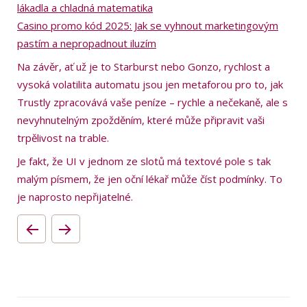
lákadla a chladná matematika
Casino promo kód 2025: Jak se vyhnout marketingovým
pastím a nepropadnout iluzím
Na závěr, ať už je to Starburst nebo Gonzo, rychlost a
vysoká volatilita automatu jsou jen metaforou pro to, jak
Trustly zpracovává vaše peníze – rychle a nečekaně, ale s
nevyhnutelným zpožděním, které může připravit vaši
trpělivost na trable.
Je fakt, že UI v jednom ze slotů má textové pole s tak
malým písmem, že jen oční lékař může číst podmínky. To
je naprosto nepřijatelné.