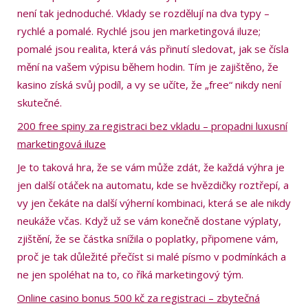
není tak jednoduché. Vklady se rozdělují na dva typy –
rychlé a pomalé. Rychlé jsou jen marketingová iluze;
pomalé jsou realita, která vás přinutí sledovat, jak se čísla
mění na vašem výpisu během hodin. Tím je zajištěno, že
kasino získá svůj podíl, a vy se učíte, že „free“ nikdy není
skutečné.
200 free spiny za registraci bez vkladu – propadni luxusní
marketingová iluze
Je to taková hra, že se vám může zdát, že každá výhra je
jen další otáček na automatu, kde se hvězdičky roztřepí, a
vy jen čekáte na další výherní kombinaci, která se ale nikdy
neukáže včas. Když už se vám konečně dostane výplaty,
zjištění, že se částka snížila o poplatky, připomene vám,
proč je tak důležité přečíst si malé písmo v podmínkách a
ne jen spoléhat na to, co říká marketingový tým.
Online casino bonus 500 kč za registraci – zbytečná