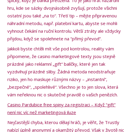
špičky, když je banka přetížená. To je jako hrát hazardní
hru, kde se sázky dvojnásobně zvyšují, protože všichni
ostatní jsou také „na to“. Třetí tip – mějte připravenou
náhradní metodu, např. platební kartu, abyste se mohli
vyhnout čekání na ruční kontrolu. Větší ztráty ale vždycky
přijdou, když se spolehnete na “přímý převod”.
Jakkoli byste chtěli mít vše pod kontrolou, reality vám
připomene, že casino marketingové texty jsou stejně
prázdné jako reklamní „gift“ balíčky, které jen tak
vyzdvihují prázdné sliby. Žádná metoda neodstraňuje
riziko, jen ho maskuje různými názvy – „instantní“,
„bezpečné“, „spolehlivé“. Všechno je to jen slova, která
vám neřeknou nic o skutečné pravdě o vašich penězích.
Casino Pardubice free spiny za registraci – Když “gift”
není nic víc než marketingová iluze
Nejčastější chyba, kterou dělají hráči, je věřit, že Trustly
nabízí úplně anonymní a okamžitý převod. Však v životě nic