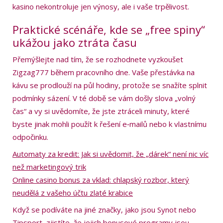
kasino nekontroluje jen výnosy, ale i vaše trpělivost.
Praktické scénáře, kde se „free spiny“
ukážou jako ztráta času
Přemýšlejte nad tím, že se rozhodnete vyzkoušet
Zigzag777 během pracovního dne. Vaše přestávka na
kávu se prodlouží na půl hodiny, protože se snažíte splnit
podmínky sázení. V té době se vám došly slova „volný
čas“ a vy si uvědomíte, že jste ztráceli minuty, které
byste jinak mohli použít k řešení e‑mailů nebo k vlastnímu
odpočinku.
Automaty za kredit: Jak si uvědomit, že „dárek“ není nic víc
než marketingový trik
Online casino bonus za vklad: chlapský rozbor, který
neudělá z vašeho účtu zlaté krabice
Když se podíváte na jiné značky, jako jsou Synot nebo
Tipsport, zjistíte, že jejich bonusové programy jsou