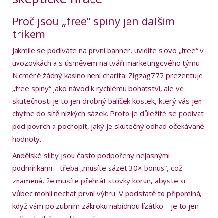
Proč jsou „free“ spiny jen dalším
trikem
Jakmile se podíváte na první banner, uvidíte slovo „free“ v
uvozovkách a s úsměvem na tváři marketingového týmu.
Nicméně žádný kasino není charita. Zigzag777 prezentuje
„free spiny“ jako návod k rychlému bohatství, ale ve
skutečnosti je to jen drobný balíček kostek, který vás jen
chytne do sítě nízkých sázek. Proto je důležité se podívat
pod povrch a pochopit, jaký je skutečný odhad očekávané
hodnoty.
Andělské sliby jsou často podpořeny nejasnými
podmínkami – třeba „musíte sázet 30× bonus“, což
znamená, že musíte přehrát stovky korun, abyste si
vůbec mohli nechat první výhru. V podstatě to připomíná,
když vám po zubním zákroku nabídnou lízátko – je to jen