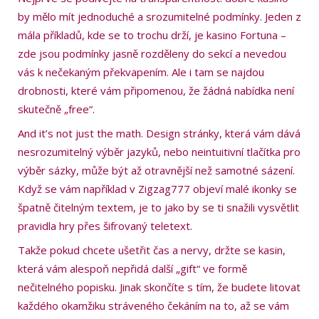
by mělo mít jednoduché a srozumitelné podmínky. Jeden z
mála příkladů, kde se to trochu drží, je kasino Fortuna –
zde jsou podmínky jasně rozděleny do sekcí a nevedou
vás k nečekaným překvapením. Ale i tam se najdou
drobnosti, které vám připomenou, že žádná nabídka není
skutečně „free“.
And it’s not just the math. Design stránky, která vám dává
nesrozumitelný výběr jazyků, nebo neintuitivní tlačítka pro
výběr sázky, může být až otravnější než samotné sázení.
Když se vám například v Zigzag777 objeví malé ikonky se
špatně čitelným textem, je to jako by se ti snažili vysvětlit
pravidla hry přes šifrovaný teletext.
Takže pokud chcete ušetřit čas a nervy, držte se kasin,
která vám alespoň nepřidá další „gift“ ve formě
nečitelného popisku. Jinak skončíte s tím, že budete litovat
každého okamžiku stráveného čekáním na to, až se vám