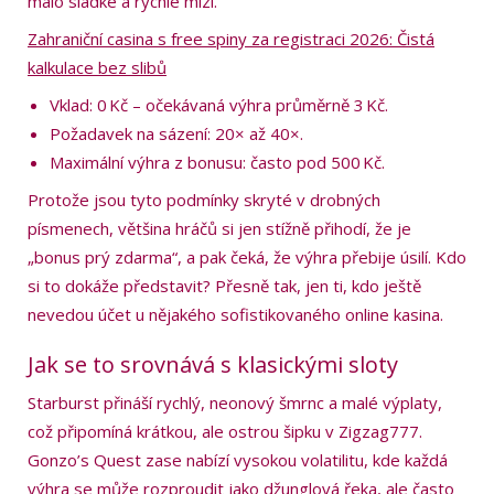
málo sladké a rychle mizí.
Zahraniční casina s free spiny za registraci 2026: Čistá
kalkulace bez slibů
Vklad: 0 Kč – očekávaná výhra průměrně 3 Kč.
Požadavek na sázení: 20× až 40×.
Maximální výhra z bonusu: často pod 500 Kč.
Protože jsou tyto podmínky skryté v drobných
písmenech, většina hráčů si jen stížně přihodí, že je
„bonus prý zdarma“, a pak čeká, že výhra přebije úsilí. Kdo
si to dokáže představit? Přesně tak, jen ti, kdo ještě
nevedou účet u nějakého sofistikovaného online kasina.
Jak se to srovnává s klasickými sloty
Starburst přináší rychlý, neonový šmrnc a malé výplaty,
což připomíná krátkou, ale ostrou šipku v Zigzag777.
Gonzo’s Quest zase nabízí vysokou volatilitu, kde každá
výhra se může rozproudit jako džunglová řeka, ale často