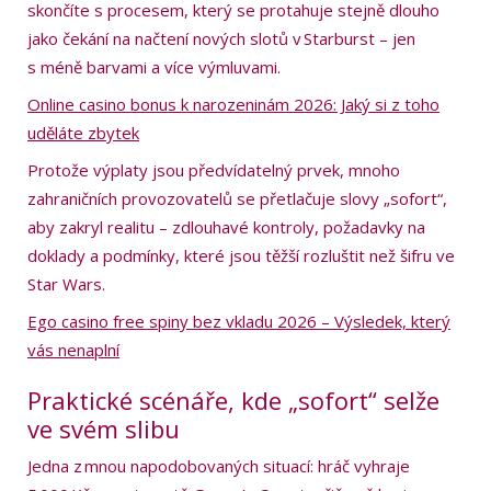
skončíte s procesem, který se protahuje stejně dlouho
jako čekání na načtení nových slotů v Starburst – jen
s méně barvami a více výmluvami.
Online casino bonus k narozeninám 2026: Jaký si z toho
uděláte zbytek
Protože výplaty jsou předvídatelný prvek, mnoho
zahraničních provozovatelů se přetlačuje slovy „sofort“,
aby zakryl realitu – zdlouhavé kontroly, požadavky na
doklady a podmínky, které jsou těžší rozluštit než šifru ve
Star Wars.
Ego casino free spiny bez vkladu 2026 – Výsledek, který
vás nenaplní
Praktické scénáře, kde „sofort“ selže
ve svém slibu
Jedna z mnou napodobovaných situací: hráč vyhraje