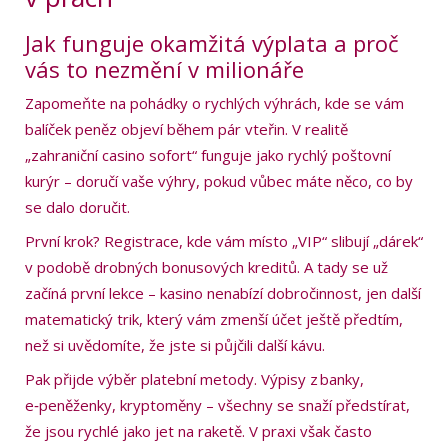
Jak funguje okamžitá výplata a proč
vás to nezmění v milionáře
Zapomeňte na pohádky o rychlých výhrách, kde se vám
balíček peněz objeví během pár vteřin. V realitě
„zahraniční casino sofort“ funguje jako rychlý poštovní
kurýr – doručí vaše výhry, pokud vůbec máte něco, co by
se dalo doručit.
První krok? Registrace, kde vám místo „VIP“ slibují „dárek“
v podobě drobných bonusových kreditů. A tady se už
začíná první lekce – kasino nenabízí dobročinnost, jen další
matematický trik, který vám zmenší účet ještě předtím,
než si uvědomíte, že jste si půjčili další kávu.
Pak přijde výběr platební metody. Výpisy z banky,
e‑peněženky, kryptoměny – všechny se snaží předstírat,
že jsou rychlé jako jet na raketě. V praxi však často