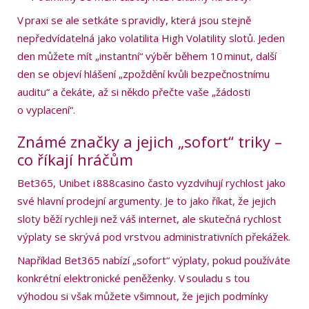
V praxi se ale setkáte s pravidly, která jsou stejně
nepředvídatelná jako volatilita High Volatility slotů. Jeden
den můžete mít „instantní“ výběr během 10 minut, další
den se objeví hlášení „zpoždění kvůli bezpečnostnímu
auditu“ a čekáte, až si někdo přečte vaše „žádosti
o vyplacení“.
Známé značky a jejich „sofort“ triky –
co říkají hráčům
Bet365, Unibet i 888casino často vyzdvihují rychlost jako
své hlavní prodejní argumenty. Je to jako říkat, že jejich
sloty běží rychleji než váš internet, ale skutečná rychlost
výplaty se skrývá pod vrstvou administrativních překážek.
Například Bet365 nabízí „sofort“ výplaty, pokud používáte
konkrétní elektronické peněženky. V souladu s tou
výhodou si však můžete všimnout, že jejich podmínky