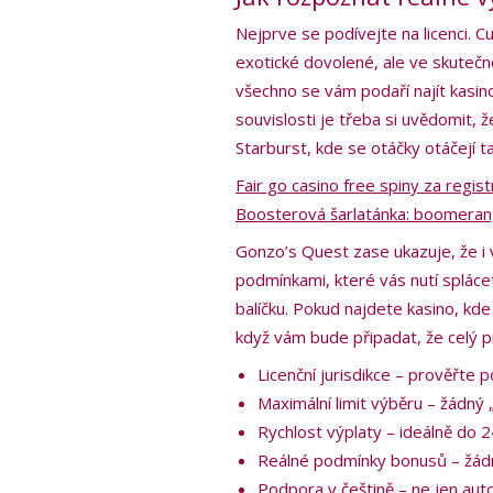
Nejprve se podívejte na licenci. Cu
exotické dovolené, ale ve skutečno
všechno se vám podaří najít kasin
souvislosti je třeba si uvědomit, ž
Starburst, kde se otáčky otáčejí t
Fair go casino free spiny za regist
Boosterová šarlatánka: boomerang-
Gonzo’s Quest zase ukazuje, že i 
podmínkami, které vás nutí spláce
balíčku. Pokud najdete kasino, kde
když vám bude připadat, že celý p
Licenční jurisdikce – prověřte po
Maximální limit výběru – žádný
Rychlost výplaty – ideálně do 24
Reálné podmínky bonusů – žád
Podpora v češtině – ne jen auto