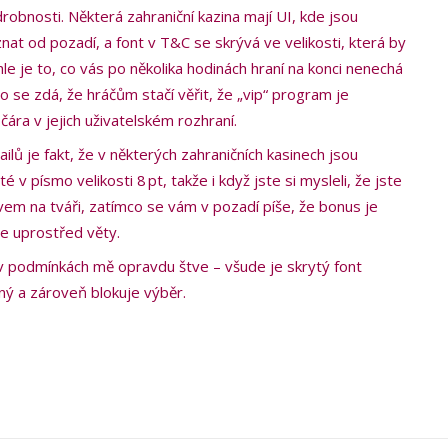
obnosti. Některá zahraniční kazina mají UI, kde jsou
znat od pozadí, a font v T&C se skrývá ve velikosti, která by
hle je to, co vás po několika hodinách hraní na konci nenechá
to se zdá, že hráčům stačí věřit, že „vip“ program je
čára v jejich uživatelském rozhraní.
ilů je fakt, že v některých zahraničních kasinech jsou
v písmo velikosti 8 pt, takže i když jste si mysleli, že jste
vem na tváři, zatímco se vám v pozadí píše, že bonus je
ce uprostřed věty.
 v podmínkách mě opravdu štve – všude je skrytý font
ený a zároveň blokuje výběr.