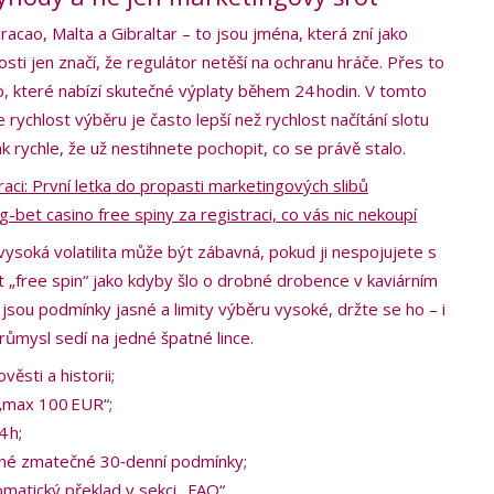
racao, Malta a Gibraltar – to jsou jména, která zní jako
sti jen značí, že regulátor netěší na ochranu hráče. Přes to
o, které nabízí skutečné výplaty během 24 hodin. V tomto
e rychlost výběru je často lepší než rychlost načítání slotu
ak rychle, že už nestihnete pochopit, co se právě stalo.
raci: První letka do propasti marketingových slibů
bet casino free spiny za registraci, co vás nic nekoupí
vysoká volatilita může být zábavná, pokud ji nespojujete s
t „free spin“ jako kdyby šlo o drobné drobence v kaviárním
 jsou podmínky jasné a limity výběru vysoké, držte se ho – i
růmysl sedí na jedné špatné lince.
věsti a historii;
 „max 100 EUR“;
 h;
né zmatečné 30‑denní podmínky;
matický překlad v sekci „FAQ“.