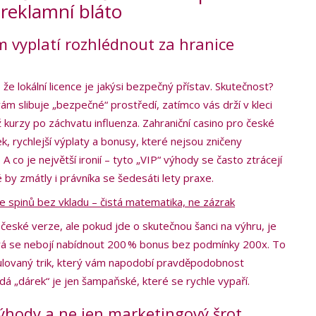
s reklamní bláto
 vyplatí rozhlédnout za hranice
 že lokální licence je jakýsi bezpečný přístav. Skutečnost?
vám slibuje „bezpečné“ prostředí, zatímco vás drží v kleci
ež kurzy po záchvatu influenza. Zahraniční casino pro české
ek, rychlejší výplaty a bonusy, které nejsou zničeny
 co je největší ironií – tyto „VIP“ výhody se často ztrácejí
by zmátly i právníka se šedesáti lety praxe.
e spinů bez vkladu – čistá matematika, ne zázrak
české verze, ale pokud jde o skutečnou šanci na výhru, je
terá se nebojí nabídnout 200 % bonus bez podmínky 200x. To
lkulovaný trik, který vám napodobí pravděpodobnost
dá „dárek“ je jen šampaňské, které se rychle vypaří.
výhody a ne jen marketingový šrot