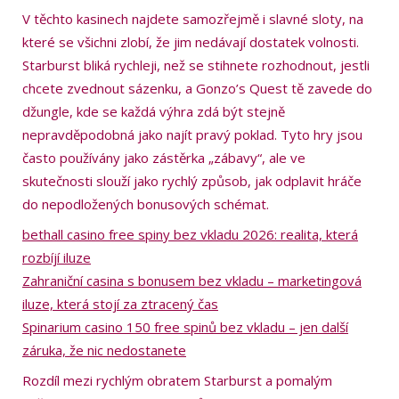
V těchto kasinech najdete samozřejmě i slavné sloty, na
které se všichni zlobí, že jim nedávají dostatek volnosti.
Starburst bliká rychleji, než se stihnete rozhodnout, jestli
chcete zvednout sázenku, a Gonzo’s Quest tě zavede do
džungle, kde se každá výhra zdá být stejně
nepravděpodobná jako najít pravý poklad. Tyto hry jsou
často používány jako zástěrka „zábavy“, ale ve
skutečnosti slouží jako rychlý způsob, jak odplavit hráče
do nepodložených bonusových schémat.
bethall casino free spiny bez vkladu 2026: realita, která
rozbíjí iluze
Zahraniční casina s bonusem bez vkladu – marketingová
iluze, která stojí za ztracený čas
Spinarium casino 150 free spinů bez vkladu – jen další
záruka, že nic nedostanete
Rozdíl mezi rychlým obratem Starburst a pomalým