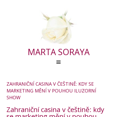
MARTA SORAYA
ZAHRANIČNÍ CASINA V ČEŠTINĚ: KDY SE
MARKETING MĚNÍ V POUHOU ILUZORNÍ
SHOW
Zahraniční casina v češtině: kdy
se marketing mění v pouhou