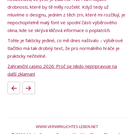
drobnosti, které by tě měly rozčelit. Když tedy už
mluvíme o designu, jedním z těch zrn, které mi rozčilují, je
nepochopitelně malý font ve spodní části výběrového
okna, kde se skrývá klíčová informace o poplatcích.
Tohle je fakticky jediné, co mě dnes naštvalo – výběrové
tlačítko má tak drobný text, že pro normálního hráče je
prakticky nečitelné.
Zahraniční casino 2026: Proč se nikdo nepripravuje na
další zklamaní
WWW.VERWIRKLICHTES-LEBEN.NET