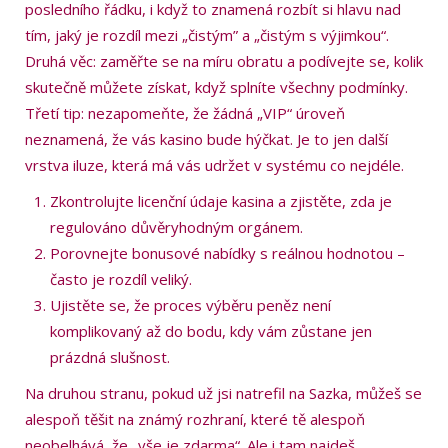
posledního řádku, i když to znamená rozbít si hlavu nad
tím, jaký je rozdíl mezi „čistým” a „čistým s výjimkou“.
Druhá věc: zaměřte se na míru obratu a podívejte se, kolik
skutečně můžete získat, když splníte všechny podmínky.
Třetí tip: nezapomeňte, že žádná „VIP“ úroveň
neznamená, že vás kasino bude hýčkat. Je to jen další
vrstva iluze, která má vás udržet v systému co nejdéle.
Zkontrolujte licenční údaje kasina a zjistěte, zda je
regulováno důvěryhodným orgánem.
Porovnejte bonusové nabídky s reálnou hodnotou –
často je rozdíl veliký.
Ujistěte se, že proces výběru peněz není
komplikovaný až do bodu, kdy vám zůstane jen
prázdná slušnost.
Na druhou stranu, pokud už jsi natrefil na Sazka, můžeš se
alespoň těšit na známý rozhraní, které tě alespoň
neobelhává, že „vše je zdarma“. Ale i tam najdeš