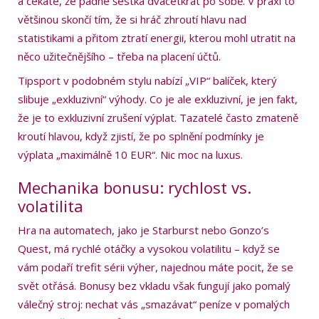
a čekáte, že padne šestka dvacetkrát po sobě. V praxi to
většinou skončí tím, že si hráč zhroutí hlavu nad
statistikami a přitom ztratí energii, kterou mohl utratit na
něco užitečnějšího – třeba na placení účtů.
Tipsport v podobném stylu nabízí „VIP“ balíček, který
slibuje „exkluzivní“ výhody. Co je ale exkluzivní, je jen fakt,
že je to exkluzivní zrušení výplat. Tazatelé často zmateně
kroutí hlavou, když zjistí, že po splnění podmínky je
výplata „maximálně 10 EUR“. Nic moc na luxus.
Mechanika bonusu: rychlost vs.
volatilita
Hra na automatech, jako je Starburst nebo Gonzo’s
Quest, má rychlé otáčky a vysokou volatilitu – když se
vám podaří trefit sérii výher, najednou máte pocit, že se
svět otřásá. Bonusy bez vkladu však fungují jako pomalý
válečný stroj: nechat vás „smazávat“ peníze v pomalých