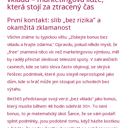
která stojí za ztracený čas
První kontakt: slib „bez rizika“ a
okamžitá zklamanost
Všichni známe tu typickou větu: „Získejte bonus bez
vkladu a hrajte zdarma.“ Opravdu, pokud někdo myslí, že
„free“ znamená něco víc než marketingovou výmluvu, měl
by raději přestat sledovat televizní spoty. V zahraničních
casinech, kde se tato slova často objevují, se skrývá
řetězec podmínek, které jsou stejně neprostupné jako
dům, kde si hráč může jen stoupat po schodech bez
výtahu.
Bet365 představuje svojí verzi „bez vkladu“ jako bonus,
který musíte během 48 hodin odehrát 30×. To není
bonus, to je matematický úkol. Šance, že se vám podaří
splnit podmínky, jsou podobné tomu, když házíte kostkou