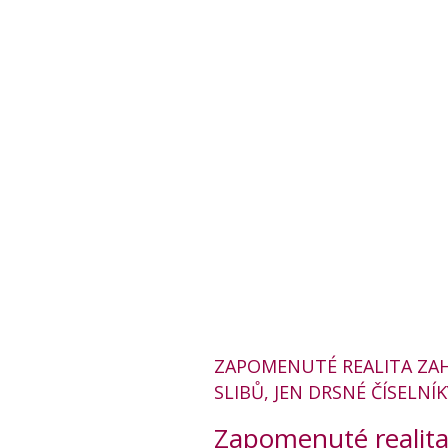
ZAPOMENUTÉ REALITA ZAH
SLIBŮ, JEN DRSNÉ ČÍSELNÍK
Zapomenuté realita