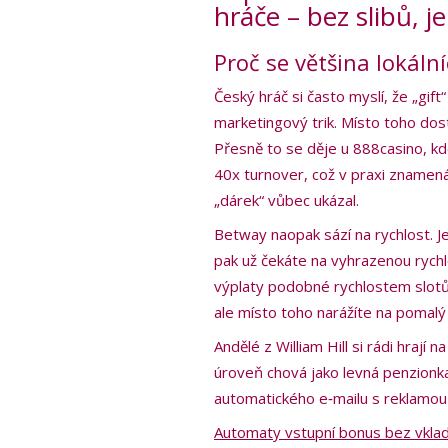
hráče – bez slibů, j
Proč se většina lokál
Český hráč si často myslí, že „gift“
marketingový trik. Místo toho dos
Přesně to se děje u 888casino, k
40x turnover, což v praxi znamená
„dárek“ vůbec ukázal.
Betway naopak sází na rychlost. Je
pak už čekáte na vyhrazenou rychlo
výplaty podobné rychlostem slotů
ale místo toho narážíte na pomal
Andělé z William Hill si rádi hrají 
úroveň chová jako levná penzionk
automatického e‑mailu s reklamou 
Automaty vstupní bonus bez vkladu