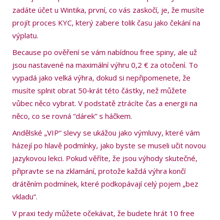
zadáte účet u Wintika, první, co vás zaskočí, je, že musíte
projít proces KYC, který zabere tolik času jako čekání na
výplatu.
Because po ověření se vám nabídnou free spiny, ale už
jsou nastavené na maximální výhru 0,2 € za otočení. To
vypadá jako velká výhra, dokud si nepřipomenete, že
musíte splnit obrat 50‑krát této částky, než můžete
vůbec něco vybrat. V podstatě ztrácíte čas a energii na
něco, co se rovná “dárek” s háčkem.
Andělské „VIP“ slevy se ukážou jako výmluvy, které vám
házejí po hlavě podmínky, jako byste se museli učit novou
jazykovou lekci. Pokud věříte, že jsou výhody skutečné,
připravte se na zklamání, protože každá výhra končí
drátěním podmínek, které podkopávají celý pojem „bez
vkladu“.
V praxi tedy můžete očekávat, že budete hrát 10 free