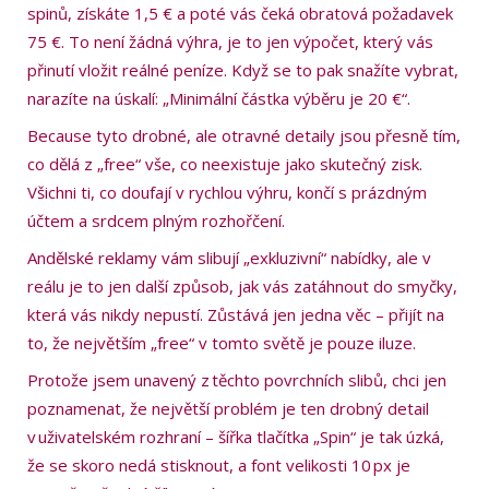
spinů, získáte 1,5 € a poté vás čeká obratová požadavek
75 €. To není žádná výhra, je to jen výpočet, který vás
přinutí vložit reálné peníze. Když se to pak snažíte vybrat,
narazíte na úskalí: „Minimální částka výběru je 20 €“.
Because tyto drobné, ale otravné detaily jsou přesně tím,
co dělá z „free“ vše, co neexistuje jako skutečný zisk.
Všichni ti, co doufají v rychlou výhru, končí s prázdným
účtem a srdcem plným rozhořčení.
Andělské reklamy vám slibují „exkluzivní“ nabídky, ale v
reálu je to jen další způsob, jak vás zatáhnout do smyčky,
která vás nikdy nepustí. Zůstává jen jedna věc – přijít na
to, že největším „free“ v tomto světě je pouze iluze.
Protože jsem unavený z těchto povrchních slibů, chci jen
poznamenat, že největší problém je ten drobný detail
v uživatelském rozhraní – šířka tlačítka „Spin“ je tak úzká,
že se skoro nedá stisknout, a font velikosti 10 px je