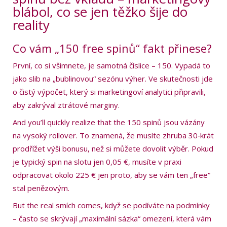
blábol, co se jen těžko šije do
reality
Co vám „150 free spinů“ fakt přinese?
První, co si všimnete, je samotná číslice – 150. Vypadá to
jako slib na „bublinovou“ sezónu výher. Ve skutečnosti jde
o čistý výpočet, který si marketingoví analytici připravili,
aby zakrýval ztrátové marginy.
And you’ll quickly realize that the 150 spinů jsou vázány
na vysoký rollover. To znamená, že musíte zhruba 30‑krát
prodřížet výši bonusu, než si můžete dovolit výběr. Pokud
je typický spin na slotu jen 0,05 €, musíte v praxi
odpracovat okolo 225 € jen proto, aby se vám ten „free“
stal penězovým.
But the real smích comes, když se podíváte na podmínky
– často se skrývají „maximální sázka“ omezení, která vám