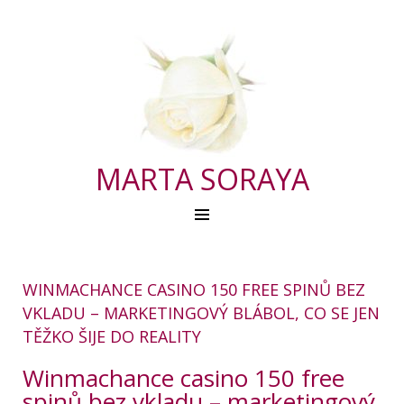
MARTA SORAYA
WINMACHANCE CASINO 150 FREE SPINŮ BEZ
VKLADU – MARKETINGOVÝ BLÁBOL, CO SE JEN
TĚŽKO ŠIJE DO REALITY
Winmachance casino 150 free
spinů bez vkladu – marketingový