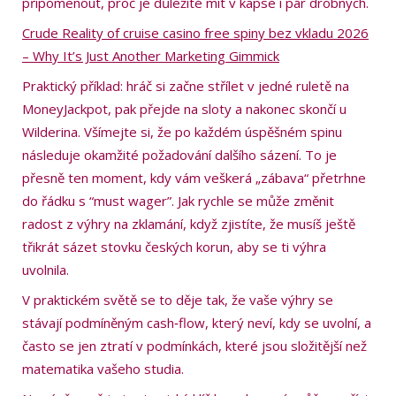
připomenout, proč je důležité mít v kapse i pár drobných.
Crude Reality of cruise casino free spiny bez vkladu 2026
– Why It’s Just Another Marketing Gimmick
Praktický příklad: hráč si začne střílet v jedné ruletě na
MoneyJackpot, pak přejde na sloty a nakonec skončí u
Wilderina. Všímejte si, že po každém úspěšném spinu
následuje okamžité požadování dalšího sázení. To je
přesně ten moment, kdy vám veškerá „zábava“ přetrhne
do řádku s “must wager”. Jak rychle se může změnit
radost z výhry na zklamání, když zjistíte, že musíš ještě
třikrát sázet stovku českých korun, aby se ti výhra
uvolnila.
V praktickém světě se to děje tak, že vaše výhry se
stávají podmíněným cash‑flow, který neví, kdy se uvolní, a
často se jen ztratí v podmínkách, které jsou složitější než
matematika vašeho studia.