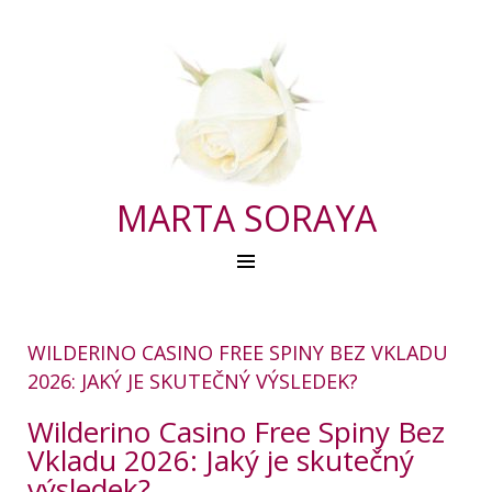
MARTA SORAYA
WILDERINO CASINO FREE SPINY BEZ VKLADU
2026: JAKÝ JE SKUTEČNÝ VÝSLEDEK?
Wilderino Casino Free Spiny Bez
Vkladu 2026: Jaký je skutečný
výsledek?