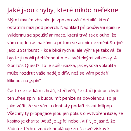
Jaké jsou chyby, které nikdo neřekne
Mým hlavním zbraním je zpozorování detailů, které
ostatním mizí pod povrch. Například při používání spinu v
Wilderinu se spouští animace, která trvá tak dlouho, že
vám dojde čas na kávu a přitom se ani nic nezmění. Stejně
jako u Starburst – kde bliká rychle, ale výhra je taková, že
byste ji mohli přehlédnout mezi světelnými záblesky. A
Gonzo’s Quest? To je spíš ukázka, jak vysoká volatilita
může rozdrtit vaše naděje dřív, než se vám podaří
kliknout na „spin“.
Často se setkám s hráči, kteří věří, že stačí jednou chytit
ten „free spin“ a budou mít peníze na dovolenou. To je
jako věřit, že se vám u dentisty podaří získat lollipop.
Všechny ty propagace jsou jen pokus o vytvoření iluze, že
kasino je charita. Ať už je „gift“ nebo „VIP“, je jasné, že
žádná z těchto značek neplánuje zrušit své ziskové