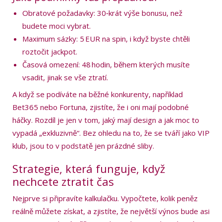
Obratové požadavky: 30‑krát výše bonusu, než
budete moci vybrat.
Maximum sázky: 5 EUR na spin, i když byste chtěli
roztočit jackpot.
Časová omezení: 48 hodin, během kterých musíte
vsadit, jinak se vše ztratí.
A když se podíváte na běžné konkurenty, například
Bet365 nebo Fortuna, zjistíte, že i oni mají podobné
háčky. Rozdíl je jen v tom, jaký mají design a jak moc to
vypadá „exkluzivně“. Bez ohledu na to, že se tváří jako VIP
klub, jsou to v podstatě jen prázdné sliby.
Strategie, která funguje, když
nechcete ztratit čas
Nejprve si připravíte kalkulačku. Vypočtete, kolik peněz
reálně můžete získat, a zjistíte, že největší výnos bude asi