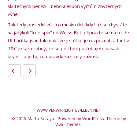
skutečnými penězi – nebo alespoň výčtům zbytečných
výher.
Tak tedy poslední věc, co musím říct: když už se chystáte
na jakýkoli “free spin” od Weiss Bet, připravte se na to, že
UI tlačítka jsou tak malé, že je těžké je rozpoznat, a font v
T&C je tak drobný, že se při čtení potřebujete nasadit
brýle. To je to, co opravdu kazí celý zážitek.
WWW.VERWIRKLICHTES-LEBEN.NET
© 2026 Marta Soraya .
Powered by WordPress.
Theme by
Viva Themes
.