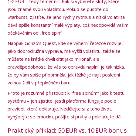
1‑2 EUR – tedy téměř nic. Pak si vyberete sloty, které
jsou známé svou volatilitou. Pokud se pustíte do
Starburst, zjistíte, že jeho rychlý rytmus a nízká volatilita
dává spíše konstantní malé výplaty, což neodpovídá vašim
očekáváním od „free spin“.
Naopak Gonzo’s Quest, kde se výherní řetězce rozvíjejí
jako dobrodružná výprava, má vyšší volatilitu, takže se
můžete na krátké chvíli cítit jako milionář, ale
pravděpodobnost, že vás to opravdu naplní, je tak nízká,
že by vám spíše připomněla, jak těžké je najít poslední
volnou židli v přeplněném baru.
Proto je rozumné přistoupit k “free spinům” jako k testu
systému – jen zjistíte, jestli platforma funguje podle
pravidel, která deklaruje. Nedělejte si z toho život.
Vyhýbejte se emocím, pošijte si pruhy a pokračujte dál.
Praktický příklad: 50 EUR vs. 10 EUR bonus