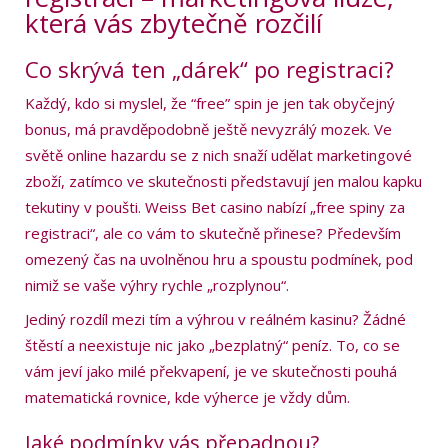
která vás zbytečně rozčilí
Co skrývá ten „dárek“ po registraci?
Každý, kdo si myslel, že “free” spin je jen tak obyčejný
bonus, má pravděpodobně ještě nevyzrálý mozek. Ve
světě online hazardu se z nich snaží udělat marketingové
zboží, zatímco ve skutečnosti představují jen malou kapku
tekutiny v poušti. Weiss Bet casino nabízí „free spiny za
registraci“, ale co vám to skutečně přinese? Především
omezený čas na uvolněnou hru a spoustu podmínek, pod
nimiž se vaše výhry rychle „rozplynou“.
Jediný rozdíl mezi tím a výhrou v reálném kasinu? Žádné
štěstí a neexistuje nic jako „bezplatný“ peníz. To, co se
vám jeví jako milé překvapení, je ve skutečnosti pouhá
matematická rovnice, kde výherce je vždy dům.
Jaké podmínky vás přepadnou?