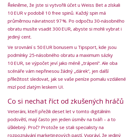
Řekněme, že jste si vytvořili účet u Weiss Bet a získali
10 EUR v podobě 10 free spinů. Každý spin má
průměrnou návratnost 97 %. Po odpočtu 30‑násobného
obratu musíte vsadit 300 EUR, abyste si mohli vybrat i
jediný cent.
Ve srovnání s 50 EUR bonusem u Tipsport, kde jsou
podmínky 25‑násobného obratu a maximum sázky
10 EUR, se výpočet jeví jako méně „trápení“. Ale oba
scénáře vám nepřinesou žádný „dárek“, jen další
příležitost sledovat, jak se vaše peníze pomalu vzdálené
mizí pod zlatým leskem UI.
Co si nechat říct od zkušených hráčů
Veteráni, kteří přežili deset let v tomto digitálním
podsvětí, mají často jen jeden úsměv na tváři – a to
úšklebný. Proč? Protože se stali specialisty na
rozpoznávání marketingových pastí. Vypráví, že jediný