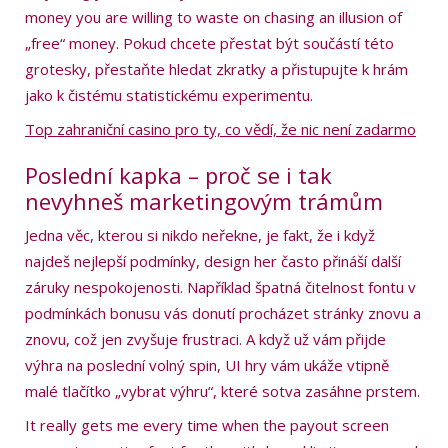
money you are willing to waste on chasing an illusion of
„free“ money. Pokud chcete přestat být součástí této
grotesky, přestaňte hledat zkratky a přistupujte k hrám
jako k čistému statistickému experimentu.
Top zahraniční casino pro ty, co vědí, že nic není zadarmo
Poslední kapka – proč se i tak
nevyhneš marketingovým trámům
Jedna věc, kterou si nikdo neřekne, je fakt, že i když
najdeš nejlepší podmínky, design her často přináší další
záruky nespokojenosti. Například špatná čitelnost fontu v
podmínkách bonusu vás donutí procházet stránky znovu a
znovu, což jen zvyšuje frustraci. A když už vám přijde
výhra na poslední volný spin, UI hry vám ukáže vtipně
malé tlačítko „vybrat výhru“, které sotva zasáhne prstem.
It really gets me every time when the payout screen