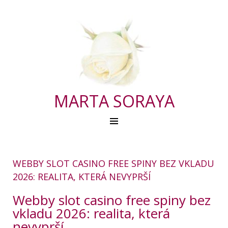
MARTA SORAYA
WEBBY SLOT CASINO FREE SPINY BEZ VKLADU
2026: REALITA, KTERÁ NEVYPRŠÍ
Webby slot casino free spiny bez
vkladu 2026: realita, která
nevyprší