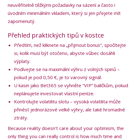
neuvěřitelně těžkými požadavky na sázení a často i
úvodním minimálním vkladem, který si jen přejete mít
zapomenutý.
Přehled praktických tipů v kostce
Předtím, než kliknete na „přijmout bonus“, spočítejte
si, kolik musí být otočeno, abyste vůbec dosáhli
výplaty.
Podívejte se na maximální výhru z volných spinů –
pokud je pod 0,50 €, je to varovný signál.
U kasin jako Bet365 se vyhněte “VIP” balíčkům, pokud
neplánujete investovat vlastní peníze.
Kontrolujte volatilitu slotu – vysoká volatilita může
přinést jednorázové velké výhry, ale také hromadné
ztráty.
Because reality doesn’t care about your optimism, the
only thing you can really control is how much time and