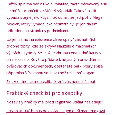
Každý spin má své riziko a volatilita, takže očekávaný zisk
se může proměnit ve štědrý výpadák. Taková realita
vypadá stejně jako když hráč odhalí, že jackpot v Mega
Moolah, který vypadá jako nesmrtelný, je jen dalším
odkladem na stránku s podmínkami.
Už jen samotná existence „free spiny“ vás nutí číst
drobné texty, kde se skrývá klauzule o maximálních
výhrách – typicky 5 €, což je zhruba cena jedné karty v
online kasino. Když to přidáte k nejasným pravidlům o
ověřovacích dokumentech, dostanete balík, který spíše
připomíná šifrovanou smlouvu než reklamní slogan.
Slot v online casino: realita, která vás nenechá spát
Praktický checklist pro skeptiky
Nezávislý hráč by měl před registrací udělat následující:
Casino 400 kč bonus bez vkladu – jen další marketingová