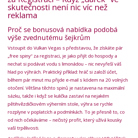
skutečnosti není nic víc než
reklama
Proč se bonusová nabídka podobá
výše zvednutému šejkrům
Vstoupit do Vulkan Vegas s představou, že získáte pár
„free spiny“ za registraci, je jako přijít do hospody a
nechat si podávat vodu s limonádou – nic nevyřeší váš
hlad po výhrách. Praktický příklad: hráč si založí účet,
během pár minut mu přijde e‑mail s kódem na 20 volných
otočení. Většina těchto spinů je nastavena na maximální
sázku, takže i když se kulička zastaví na nejakém
pětihvězdičkovém výherním stole, výhra se rychle
rozplyne v poplatcích a podmínkách. To je přesně to, co
od nich očekáváme – nečistý profit, který užívá kousky
vaší trpělivosti.