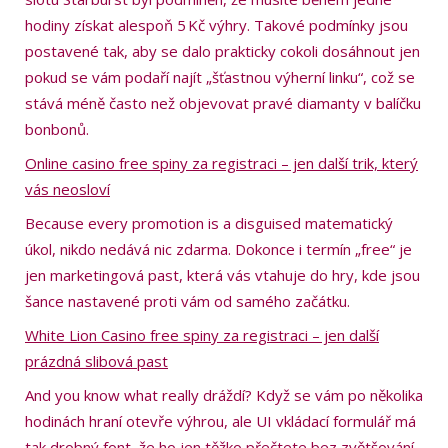
hodiny získat alespoň 5 Kč výhry. Takové podmínky jsou
postavené tak, aby se dalo prakticky cokoli dosáhnout jen
pokud se vám podaří najít „šťastnou výherní linku“, což se
stává méně často než objevovat pravé diamanty v balíčku
bonbonů.
Online casino free spiny za registraci – jen další trik, který
vás neosloví
Because every promotion is a disguised matematický
úkol, nikdo nedává nic zdarma. Dokonce i termín „free“ je
jen marketingová past, která vás vtahuje do hry, kde jsou
šance nastavené proti vám od samého začátku.
White Lion Casino free spiny za registraci – jen další
prázdná slibová past
And you know what really dráždí? Když se vám po několika
hodinách hraní otevře výhrou, ale UI vkládací formulář má
tak drobný font, že ho jen těžko přečtete bez zvětšování