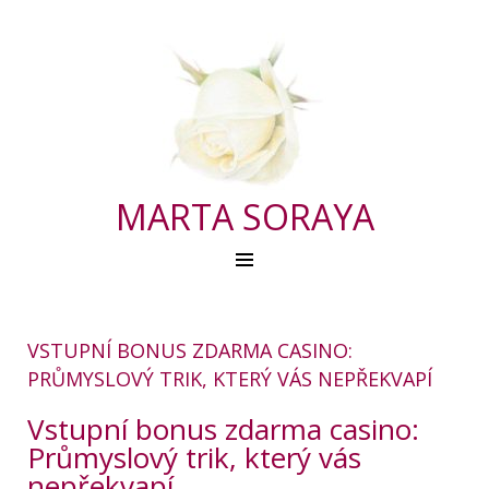
MARTA SORAYA
VSTUPNÍ BONUS ZDARMA CASINO:
PRŮMYSLOVÝ TRIK, KTERÝ VÁS NEPŘEKVAPÍ
Vstupní bonus zdarma casino:
Průmyslový trik, který vás
nepřekvapí