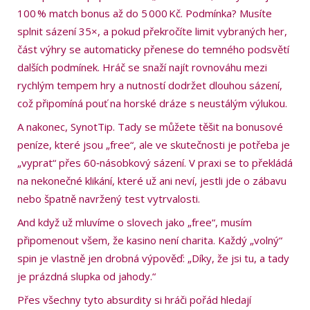
100 % match bonus až do 5 000 Kč. Podmínka? Musíte
splnit sázení 35×, a pokud překročíte limit vybraných her,
část výhry se automaticky přenese do temného podsvětí
dalších podmínek. Hráč se snaží najít rovnováhu mezi
rychlým tempem hry a nutností dodržet dlouhou sázení,
což připomíná pouť na horské dráze s neustálým výlukou.
A nakonec, SynotTip. Tady se můžete těšit na bonusové
peníze, které jsou „free“, ale ve skutečnosti je potřeba je
„vyprat“ přes 60‑násobkový sázení. V praxi se to překládá
na nekonečné klikání, které už ani neví, jestli jde o zábavu
nebo špatně navržený test vytrvalosti.
And když už mluvíme o slovech jako „free“, musím
připomenout všem, že kasino není charita. Každý „volný“
spin je vlastně jen drobná výpověď: „Díky, že jsi tu, a tady
je prázdná slupka od jahody.“
Přes všechny tyto absurdity si hráči pořád hledají