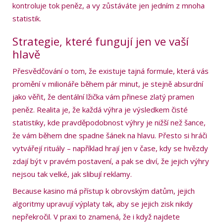
kontroluje tok peněz, a vy zůstáváte jen jedním z mnoha
statistik.
Strategie, které fungují jen ve vaší
hlavě
Přesvědčování o tom, že existuje tajná formule, která vás
promění v milionáře během pár minut, je stejně absurdní
jako věřit, že dentální lžička vám přinese zlatý pramen
peněz. Realita je, že každá výhra je výsledkem čisté
statistiky, kde pravděpodobnost výhry je nižší než šance,
že vám během dne spadne šánek na hlavu. Přesto si hráči
vytvářejí rituály – například hrají jen v čase, kdy se hvězdy
zdají být v pravém postavení, a pak se diví, že jejich výhry
nejsou tak velké, jak slibují reklamy.
Because kasino má přístup k obrovským datům, jejich
algoritmy upravují výplaty tak, aby se jejich zisk nikdy
nepřekročil. V praxi to znamená, že i když najdete