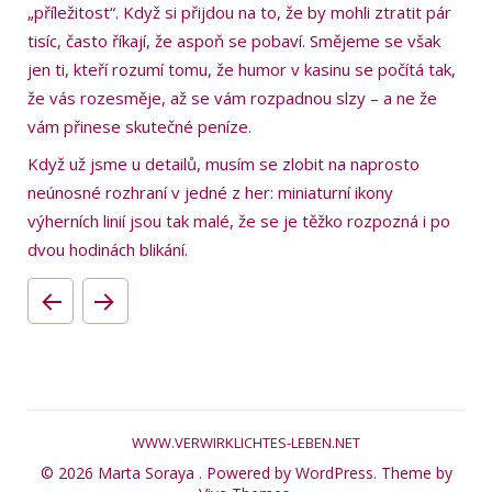
„příležitost“. Když si přijdou na to, že by mohli ztratit pár
tisíc, často říkají, že aspoň se pobaví. Smějeme se však
jen ti, kteří rozumí tomu, že humor v kasinu se počítá tak,
že vás rozesměje, až se vám rozpadnou slzy – a ne že
vám přinese skutečné peníze.
Když už jsme u detailů, musím se zlobit na naprosto
neúnosné rozhraní v jedné z her: miniaturní ikony
výherních linií jsou tak malé, že se je těžko rozpozná i po
dvou hodinách blikání.
WWW.VERWIRKLICHTES-LEBEN.NET
© 2026 Marta Soraya .
Powered by WordPress.
Theme by