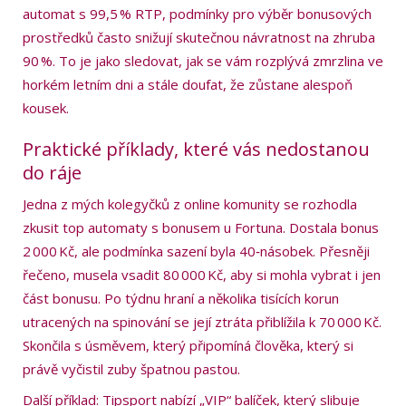
automat s 99,5 % RTP, podmínky pro výběr bonusových
prostředků často snižují skutečnou návratnost na zhruba
90 %. To je jako sledovat, jak se vám rozplývá zmrzlina ve
horkém letním dni a stále doufat, že zůstane alespoň
kousek.
Praktické příklady, které vás nedostanou
do ráje
Jedna z mých kolegyčků z online komunity se rozhodla
zkusit top automaty s bonusem u Fortuna. Dostala bonus
2 000 Kč, ale podmínka sazení byla 40‑násobek. Přesněji
řečeno, musela vsadit 80 000 Kč, aby si mohla vybrat i jen
část bonusu. Po týdnu hraní a několika tisících korun
utracených na spinování se její ztráta přiblížila k 70 000 Kč.
Skončila s úsměvem, který připomíná člověka, který si
právě vyčistil zuby špatnou pastou.
Další příklad: Tipsport nabízí „VIP“ balíček, který slibuje