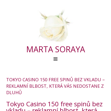
MARTA SORAYA
TOKYO CASINO 150 FREE SPINŮ BEZ VKLADU –
REKLAMNÍ BLBOST, KTERÁ VÁS NEDOSTANE Z
DLUHŮ
Tokyo Casino 150 free spinů bez
vkladu – reklamní blbost, která