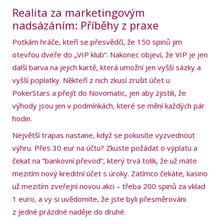
Realita za marketingovým
nadsázáním: Příběhy z praxe
Potkám hráče, kteří se přesvědčí, že 150 spinů jim
otevřou dveře do „VIP klub“. Nakonec objeví, že VIP je jen
další barva na jejich kartě, která umožní jen vyšší sázky a
vyšší poplatky. Někteří z nich zkusí zrušit účet u
PokerStars a přejít do Novomatic, jen aby zjistili, že
výhody jsou jen v podmínkách, které se mění každých pár
hodin.
Největší trapas nastane, když se pokusíte vyzvednout
výhru. Přes 30 eur na účtu? Zkuste požádat o výplatu a
čekat na “bankovní převod”, který trvá tolik, že už máte
mezitím nový kreditní účet s úroky. Zatímco čekáte, kasino
už mezitím zveřejní novou akci – třeba 200 spinů za vklad
1 euro, a vy si uvědomíte, že jste byli přesměrováni
z jedné prázdné naděje do druhé.