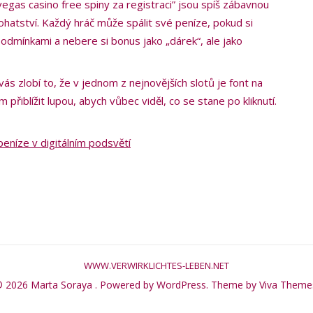
 vegas casino free spiny za registraci” jsou spíš zábavnou
 bohatství. Každý hráč může spálit své peníze, pokud si
podmínkami a nebere si bonus jako „dárek“, ale jako
vás zlobí to, že v jednom z nejnovějších slotů je font na
m přiblížit lupou, abych vůbec viděl, co se stane po kliknutí.
 peníze v digitálním podsvětí
WWW.VERWIRKLICHTES-LEBEN.NET
 2026 Marta Soraya .
Powered by WordPress.
Theme by
Viva Theme