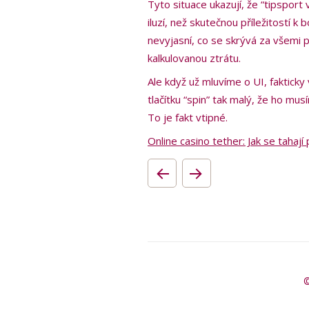
Tyto situace ukazují, že “tipsport
iluzí, než skutečnou příležitostí k
nevyjasní, co se skrývá za všemi 
kalkulovanou ztrátu.
Ale když už mluvíme o UI, fakticky 
tlačítku “spin” tak malý, že ho musí
To je fakt vtipné.
Online casino tether: Jak se tahají
©