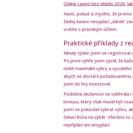
Online casino bez vkladu 2026: Jak
Navíc, pokud si myslíte, že promo
žádný kasino nevyplácí „dárek“ zad
vrátíte s prázdným účtem.
Praktické příklady z r
Minulý týden jsem se registroval u 
Po první výhře jsem zjistil, že k
nízké maximální výhry a vysokého
abych se dostal k požadovanému o
jsem do hry investoval.
Podobná zkušenost se odehrála i 
bonusu, který však musel být vsa
jsem se pokoušel vybrat výhru, al
čekací lhůta na výběr. Všechno to 
nepřiplácí ani nevyplácí.