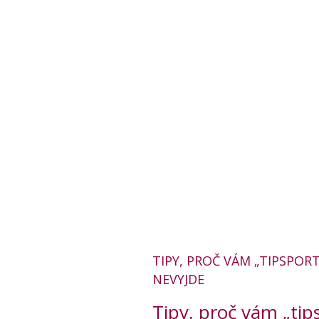
TIPY, PROČ VÁM „TIPSPORT
NEVYJDE
Tipy, proč vám „tip