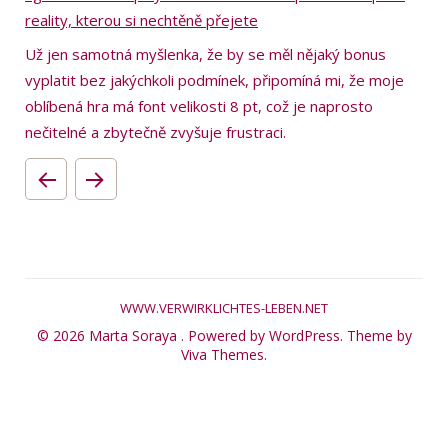
reality, kterou si nechtěně přejete
Už jen samotná myšlenka, že by se měl nějaký bonus
vyplatit bez jakýchkoli podmínek, připomíná mi, že moje
oblíbená hra má font velikosti 8 pt, což je naprosto
nečitelné a zbytečně zvyšuje frustraci.
WWW.VERWIRKLICHTES-LEBEN.NET
© 2026 Marta Soraya .
Powered by WordPress.
Theme by
Viva Themes
.