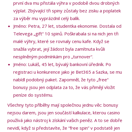
první dva mu přistála výhra v podobě dvou drobných
výplat. Zbývající tři spiny zůstaly bez zisku a poplatek
za výběr mu vyprázdnil celý balík.
Jméno: Petra, 27 let, studentka ekonomie. Dostala od
Televega „gift“ 10 spinů. Poškrabala si na nich jen tři
malé výhry, které se rovnaly cenu kafe. Když se
snažila vybrat, její žádost byla zamítnuta kvůli
nesplněným podmínkám pro „turnover“.
Jméno: Lukáš, 45 let, bývalý bankovní úředník. Po
registraci u konkurence jako je Bet365 a Sazka, se mu
nabídl podobný paket. Zapomněl, že tyto „free“
bonusy jsou jen odplata za to, že vás přimějí vložit
peníze do systému.
Všechny tyto příběhy mají společnou jednu věc: bonusy
nejsou darem, jsou jen součástí kalkulace, kterou casino
používá jako nástroj k získání vašich peněz. A to se dobře
nevidí, když si představíte, že “free spin” v podstatě jen