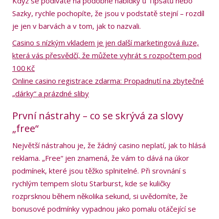
Když se podíváte na podobné nabídky u Tipsatu nebo
Sazky, rychle pochopíte, že jsou v podstatě stejní – rozdíl
je jen v barvách a v tom, jak to nazvali.
Casino s nízkým vkladem je jen další marketingová iluze,
která vás přesvědčí, že můžete vyhrát s rozpočtem pod
100 Kč
Online casino registrace zdarma: Propadnutí na zbytečné
„dárky“ a prázdné sliby
První nástrahy – co se skrývá za slovy
„free“
Největší nástrahou je, že žádný casino neplatí, jak to hlásá
reklama. „Free“ jen znamená, že vám to dává na úkor
podmínek, které jsou těžko splnitelné. Při srovnání s
rychlým tempem slotu Starburst, kde se kuličky
rozprsknou během několika sekund, si uvědomíte, že
bonusové podmínky vypadnou jako pomalu otáčející se