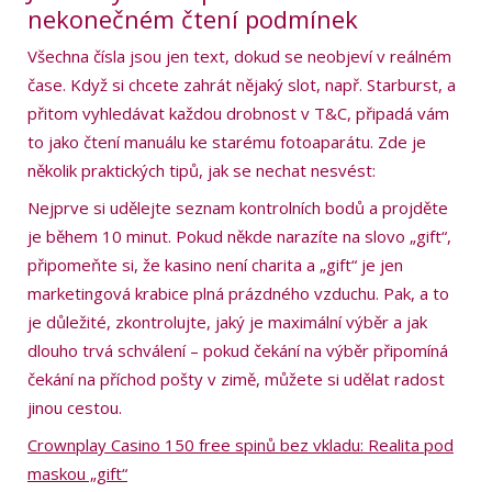
nekonečném čtení podmínek
Všechna čísla jsou jen text, dokud se neobjeví v reálném
čase. Když si chcete zahrát nějaký slot, např. Starburst, a
přitom vyhledávat každou drobnost v T&C, připadá vám
to jako čtení manuálu ke starému fotoaparátu. Zde je
několik praktických tipů, jak se nechat nesvést:
Nejprve si udělejte seznam kontrolních bodů a projděte
je během 10 minut. Pokud někde narazíte na slovo „gift“,
připomeňte si, že kasino není charita a „gift“ je jen
marketingová krabice plná prázdného vzduchu. Pak, a to
je důležité, zkontrolujte, jaký je maximální výběr a jak
dlouho trvá schválení – pokud čekání na výběr připomíná
čekání na příchod pošty v zimě, můžete si udělat radost
jinou cestou.
Crownplay Casino 150 free spinů bez vkladu: Realita pod
maskou „gift“