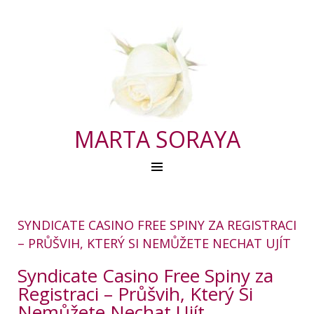
MARTA SORAYA
SYNDICATE CASINO FREE SPINY ZA REGISTRACI
– PRŮŠVIH, KTERÝ SI NEMŮŽETE NECHAT UJÍT
Syndicate Casino Free Spiny za
Registraci – Průšvih, Který Si
Nemůžete Nechat Ujít