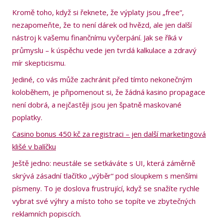
Kromě toho, když si řeknete, že výplaty jsou „free“,
nezapomeňte, že to není dárek od hvězd, ale jen další
nástroj k vašemu finančnímu vyčerpání. Jak se říká v
průmyslu – k úspěchu vede jen tvrdá kalkulace a zdravý
mír skepticismu.
Jediné, co vás může zachránit před tímto nekonečným
koloběhem, je připomenout si, že žádná kasino propagace
není dobrá, a nejčastěji jsou jen špatně maskované
poplatky.
Casino bonus 450 kč za registraci – jen další marketingová
klišé v balíčku
Ještě jedno: neustále se setkáváte s UI, která záměrně
skrývá zásadní tlačítko „výběr“ pod sloupkem s menšími
písmeny. To je doslova frustrující, když se snažíte rychle
vybrat své výhry a místo toho se topíte ve zbytečných
reklamních popiscích.