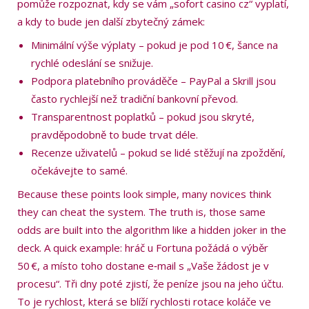
pomůže rozpoznat, kdy se vám „sofort casino cz“ vyplatí,
a kdy to bude jen další zbytečný zámek:
Minimální výše výplaty – pokud je pod 10 €, šance na
rychlé odeslání se snižuje.
Podpora platebního prováděče – PayPal a Skrill jsou
často rychlejší než tradiční bankovní převod.
Transparentnost poplatků – pokud jsou skryté,
pravděpodobně to bude trvat déle.
Recenze uživatelů – pokud se lidé stěžují na zpoždění,
očekávejte to samé.
Because these points look simple, many novices think
they can cheat the system. The truth is, those same
odds are built into the algorithm like a hidden joker in the
deck. A quick example: hráč u Fortuna požádá o výběr
50 €, a místo toho dostane e‑mail s „Vaše žádost je v
procesu“. Tři dny poté zjistí, že peníze jsou na jeho účtu.
To je rychlost, která se blíží rychlosti rotace koláče ve