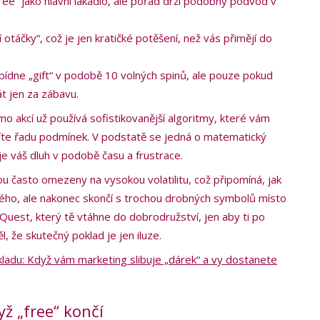
free“ jako hlavní lákadlo, ale pořád drží podobný podvod v
otáčky“, což je jen kratičké potěšení, než vás přimějí do
bídne „gift“ v podobě 10 volných spinů, ale pouze pokud
t jen za zábavu.
o akcí už používá sofistikovanější algoritmy, které vám
lníte řadu podmínek. V podstatě se jedná o matematický
je váš dluh v podobě času a frustrace.
sou často omezeny na vysokou volatilitu, což připomíná, jak
klého, ale nakonec skončí s trochou drobných symbolů místo
uest, který tě vtáhne do dobrodružství, jen aby ti po
že skutečný poklad je jen iluze.
vkladu: Když vám marketing slibuje „dárek“ a vy dostanete
yž „free“ končí