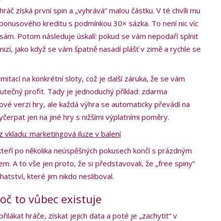
 hráč získá první spin a „vyhrává“ malou částku. V té chvíli mu
onusového kreditu s podmínkou 30× sázka. To není nic víc
 sám. Potom následuje úskalí: pokud se vám nepodaří splnit
zí, jako když se vám špatně nasadí plášť v zimě a rychle se
imitací na konkrétní sloty, což je další záruka, že se vám
kutečný profit. Tady je jednoduchý příklad: zdarma
vé verzi hry, ale každá výhra se automaticky převádí na
erpat jen na jiné hry s nižšími výplatními poměry.
 vkladu: marketingová iluze v balení
kteří po několika neúspěšných pokusech končí s prázdným
. A to vše jen proto, že si představovali, že „free spiny“
atství, které jim nikdo nesliboval.
oč to vůbec existuje
ilákat hráče, získat jejich data a poté je „zachytit“ v