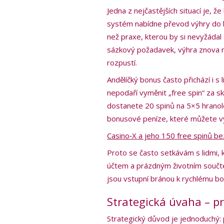
Jedna z nejčastějších situací je, že
systém nabídne převod výhry do b
než praxe, kterou by si nevyžádal
sázkový požadavek, výhra znova mi
rozpustí.
Andělíčký bonus často přichází i s l
nepodaří vyměnit „free spin“ za s
dostanete 20 spinů na 5×5 hranolo
bonusové peníze, které můžete vyč
Casino‑X a jeho 150 free spinů bez
Proto se často setkávám s lidmi, 
účtem a prázdným životním součtem
jsou vstupní bránou k rychlému boh
Strategická úvaha – pr
Strategický důvod je jednoduchý: př