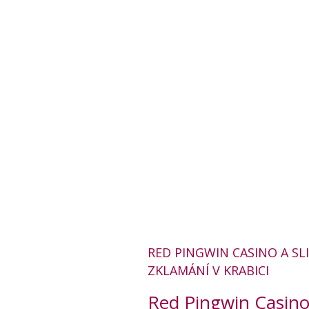
RED PINGWIN CASINO A SL
ZKLAMÁNÍ V KRABICI
Red Pingwin Casino