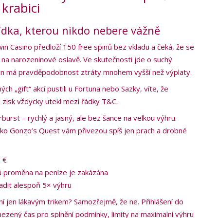
 krabici
ídka, kterou nikdo nebere vážně
n Casino předloží 150 free spinů bez vkladu a čeká, že se
na narozeninové oslavě. Ve skutečnosti jde o suchý
in má pravděpodobnost ztráty mnohem vyšší než výplaty.
h „gift“ akcí pustili u Fortuna nebo Sazky, víte, že
 zisk vždycky utekl mezi řádky T&C.
rburst – rychlý a jasný, ale bez šance na velkou výhru.
 jako Gonzo’s Quest vám přivezou spíš jen prach a drobné
 €
tá proměna na peníze je zakázána
adit alespoň 5× výhru
není jen lákavým trikem? Samozřejmě, že ne. Přihlášení do
omezený čas pro splnění podmínky, limity na maximalní výhru