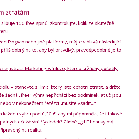
ým ztrátám
slibuje 150 free spinů, zkontrolujte, kolik ze skutečně
eru.
ed Pingwin nebo jiné platformy, mějte v hlavě následující
příliš dobrý na to, aby byl pravdivý, pravděpodobně je to
registraci: Marketingová iluze, kterou si žádný pošetilý
llu – stanovte si limit, který jste ochotni ztratit, a držte
e žádná „free“ výhra nepřichází bez podmínek, ať už jsou
nebo v nekonečném řetězci „musíte vsadit…“.
 na každou výhru pod 0,20 €, aby mi připomněla, že i takové
špatných očekávání. Výsledek? Žádné „gift“ bonusy mě
řipravený na realitu.