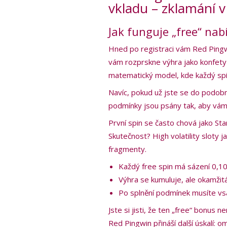
vkladu – zklamání v
Jak funguje „free“ nab
Hned po registraci vám Red Pingwi
vám rozprskne výhra jako konfety 
matematický model, kde každý sp
Navíc, pokud už jste se do podobnýc
podmínky jsou psány tak, aby vám
První spin se často chová jako Sta
Skutečnost? High volatility sloty
fragmenty.
Každý free spin má sázení 0,10
Výhra se kumuluje, ale okamži
Po splnění podmínek musíte vs
Jste si jisti, že ten „free“ bonus 
Red Pingwin přináší další úskalí: 