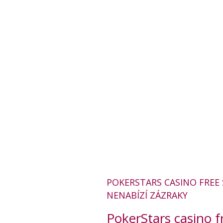
POKERSTARS CASINO FREE S
NENABÍZÍ ZÁZRAKY
PokerStars casino f