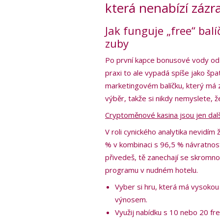
která nenabízí zázr
Jak funguje „free“ balí
zuby
Po první kapce bonusové vody od 
praxi to ale vypadá spíše jako šp
marketingovém balíčku, který má za
výběr, takže si nikdy nemyslete, ž
Cryptoměnové kasina jsou jen dal
V roli cynického analytika nevidím 
% v kombinaci s 96,5 % návratnos
přivedeš, tě zanechají se skromnou
programu v nudném hotelu.
Vyber si hru, která má vysokou 
výnosem.
Využij nabídku s 10 nebo 20 fre