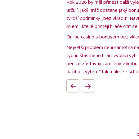
Rok 2026 by měl přinést další vyl
určují, jaký hráč dostane jaký bonu
tvrdší podmínky „bez vkladu“. Naví
liniemi, které přimějí hráče cítit
Online casino s bonusem bez vkla
Největší problém není samotná nabíd
týdnu šťastného hraní vyplácí výhr
peníze zůstávají zamčeny v limbu. 
tlačítko „Vybrat“ tak malé, že si h
©