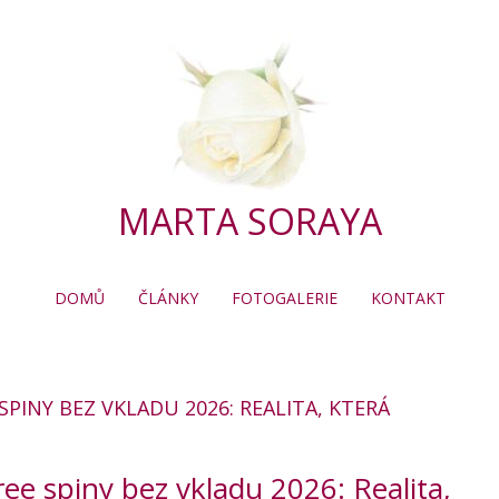
MARTA SORAYA
DOMŮ
ČLÁNKY
FOTOGALERIE
KONTAKT
PINY BEZ VKLADU 2026: REALITA, KTERÁ
ree spiny bez vkladu 2026: Realita,