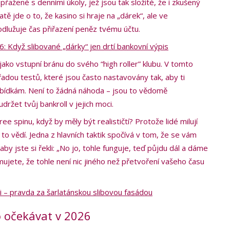
přažené s denními úkoly, jež jsou tak složité, že i zkušený
tě jde o to, že kasino si hraje na „dárek“, ale ve
rodlužuje čas přiřazení peněz tvému účtu.
: Když slibované „dárky“ jen drtí bankovní výpis
jako vstupní bránu do svého “high roller” klubu. V tomto
adou testů, které jsou často nastavovány tak, aby ti
abídkám. Není to žádná náhoda – jsou to vědomě
držet tvůj bankroll v jejich moci.
ree spinu, když by měly být realističtí? Protože lidé milují
a to vědí. Jedna z hlavních taktik spočívá v tom, že se vám
by jste si řekli: „No jo, tohle funguje, teď půjdu dál a dáme
ujete, že tohle není nic jiného než přetvoření vašeho času
ci – pravda za šarlatánskou slibovou fasádou
o očekávat v 2026