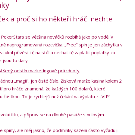
aky
ček a proč si ho někteří hráči nechte
PokerStars se většina nováčků rozbíhá jako po vodě. V
atně naprogramovaná rozcvička. „Free“ spin je jen záchytka v
 úkol přivést tě na stůl a nechat tě zaplatit poplatky za
e jsou to dary.
ší šedý odstín marketingové prázdnoty
žádnou „magii“, jen čisté číslo. Zisková marže kasina kolem 2
tí pro hráče znamená, že každých 100 dolarů, které
 částkou. To je rychlejší než čekání na výplatu z „VIP“
volatilitu, a připrav se na dlouhé pasáže s nulovým
e spiny, ale měj jasno, že podmínky sázení často vyžadují