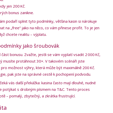
kdy jen 200 Kč.
rých bonus zanikne.
m podaří splnit tyto podmínky, většina kasin si nárokuje
t na „free“ jako na něco, co vám přinese profit. To je jen
dyž chcete realitu – výplatu.
 podmínky jako šroubovák
část bonusu. Zvažte, jestli se vám vyplatí vsadit 2 000 Kč,
erý musíte protáhnout 30×. V takovém scénáři jste
tě pro možnost výhry, která může být maximálně 200 Kč.
egie, pak jste na správné cestě k pochopení podvodu.
čeká vás další překážka: kasina často mají dlouhé, nudné
te potýkat s drobným písmem na T&C. Tento proces
tě – pomalý, zbytečný, a zkrátka frustrující.
ita