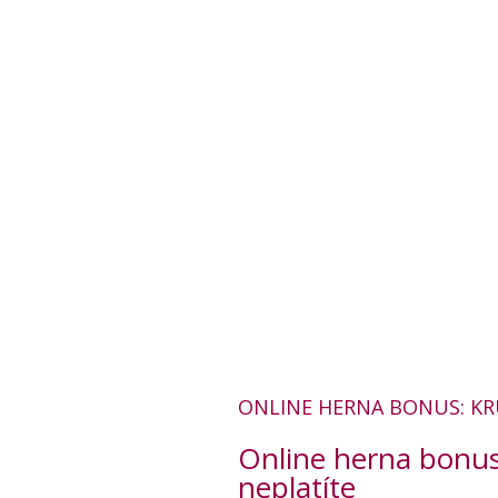
ONLINE HERNA BONUS: KRU
Online herna bonus:
neplatíte