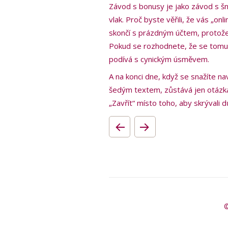
Závod s bonusy je jako závod s š
vlak. Proč byste věřili, že vás „o
skončí s prázdným účtem, protože 
Pokud se rozhodnete, že se tomu p
podívá s cynickým úsměvem.
A na konci dne, když se snažíte n
šedým textem, zůstává jen otázka, 
„Zavřít“ místo toho, aby skrývali d
©