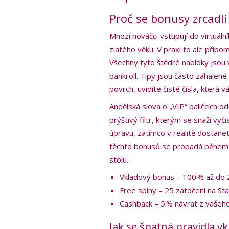
Proč se bonusy zrcadlí
Mnozí nováčci vstupují do virtuáln
zlatého věku. V praxi to ale připom
Všechny tyto štědré nabídky jsou 
bankroll. Tipy jsou často zahalen
povrch, uvidíte čisté čísla, která v
Andělská slova o „VIP“ balíčcích 
prýštivý filtr, kterým se snaží vyč
úpravu, zatímco v realitě dostanet
těchto bonusů se propadá během prv
stolu.
Vkladový bonus – 100 % až do 2
Free spiny – 25 zatočení na Star
Cashback – 5 % návrat z vašeho
Jak se špatná pravidla vk