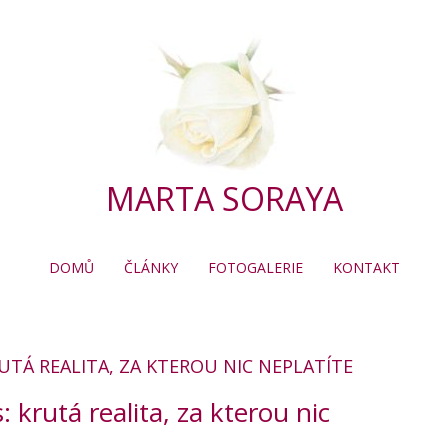
MARTA SORAYA
DOMŮ
ČLÁNKY
FOTOGALERIE
KONTAKT
TÁ REALITA, ZA KTEROU NIC NEPLATÍTE
 krutá realita, za kterou nic