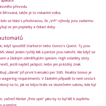
 aplikace.
nkovního převodu.
ifrovaná, takže je to riskantní volba.
do se hlásí s představou, že „VIP“ výhody jsou zadarmo.
yšují se jen poplatky a čekací doby.
í automatů
ze, když spouštíš Starburst nebo Gonzo’s Quest. Ty jsou
MS vklad. Jeden rychlý klik a peníze jsou nahoře. Ale když se
kem a žádným odměňujícím spinem. High volatility sloty
nevíš, jestli najdeš jackpot, nebo jen prázdný znak.
ibují „dárek“ při první transakci per SMS. Realita: bonus je
h wagering requirements. V žádném případě to není cesta k
nkový na to, jak se kdysi hrálo ve skutečném salonu, kde byl
t, začneš hledat „free spin“ jako by to byl klíč k úspěchu.
as a peníze.