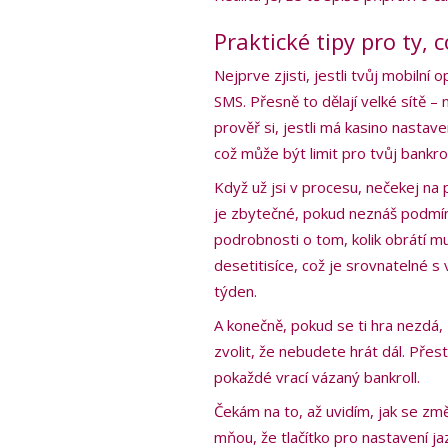
Praktické tipy pro ty,
Nejprve zjisti, jestli tvůj mobilní
SMS. Přesně to dělají velké sítě –
prověř si, jestli má kasino nastav
což může být limit pro tvůj bankrol
Když už jsi v procesu, nečekej na 
je zbytečné, pokud neznáš podmín
podrobnosti o tom, kolik obrátí mu
desetitisíce, což je srovnatelné s
týden.
A konečně, pokud se ti hra nezdá, 
zvolit, že nebudete hrát dál. Přes
pokaždé vrací vázaný bankroll.
Čekám na to, až uvidím, jak se změ
mňou, že tlačítko pro nastavení ja