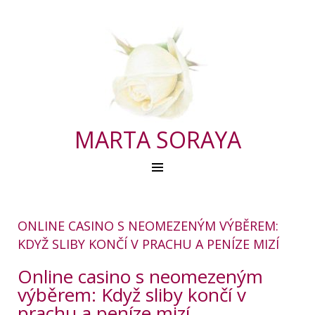
MARTA SORAYA
ONLINE CASINO S NEOMEZENÝM VÝBĚREM:
KDYŽ SLIBY KONČÍ V PRACHU A PENÍZE MIZÍ
Online casino s neomezeným
výběrem: Když sliby končí v
prachu a peníze mizí