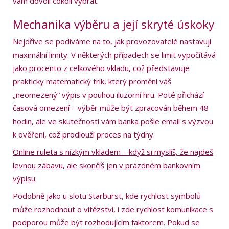
vám dovolí cokoli vybrat.
Mechanika výběru a její skryté úskoky
Nejdříve se podíváme na to, jak provozovatelé nastavují
maximální limity. V některých případech se limit vypočítává
jako procento z celkového vkladu, což představuje
prakticky matematický trik, který promění váš
„neomezený“ výpis v pouhou iluzorní hru. Poté přichází
časová omezení – výběr může být zpracován během 48
hodin, ale ve skutečnosti vám banka pošle email s výzvou
k ověření, což prodlouží proces na týdny.
Online ruleta s nízkým vkladem – když si myslíš, že najdeš
levnou zábavu, ale skončíš jen v prázdném bankovním
výpisu
Podobně jako u slotu Starburst, kde rychlost symbolů
může rozhodnout o vítězství, i zde rychlost komunikace s
podporou může být rozhodujícím faktorem. Pokud se