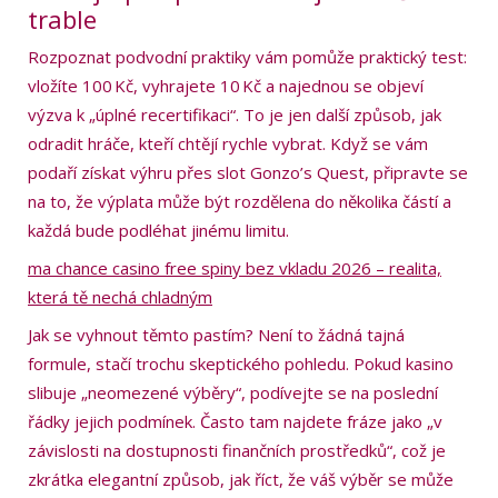
trable
Rozpoznat podvodní praktiky vám pomůže praktický test:
vložíte 100 Kč, vyhrajete 10 Kč a najednou se objeví
výzva k „úplné recertifikaci“. To je jen další způsob, jak
odradit hráče, kteří chtějí rychle vybrat. Když se vám
podaří získat výhru přes slot Gonzo’s Quest, připravte se
na to, že výplata může být rozdělena do několika částí a
každá bude podléhat jinému limitu.
ma chance casino free spiny bez vkladu 2026 – realita,
která tě nechá chladným
Jak se vyhnout těmto pastím? Není to žádná tajná
formule, stačí trochu skeptického pohledu. Pokud kasino
slibuje „neomezené výběry“, podívejte se na poslední
řádky jejich podmínek. Často tam najdete fráze jako „v
závislosti na dostupnosti finančních prostředků“, což je
zkrátka elegantní způsob, jak říct, že váš výběr se může