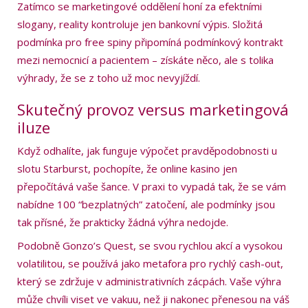
Zatímco se marketingové oddělení honí za efektními
slogany, reality kontroluje jen bankovní výpis. Složitá
podmínka pro free spiny připomíná podmínkový kontrakt
mezi nemocnicí a pacientem – získáte něco, ale s tolika
výhrady, že se z toho už moc nevyjíždí.
Skutečný provoz versus marketingová
iluze
Když odhalíte, jak funguje výpočet pravděpodobnosti u
slotu Starburst, pochopíte, že online kasino jen
přepočítává vaše šance. V praxi to vypadá tak, že se vám
nabídne 100 “bezplatných” zatočení, ale podmínky jsou
tak přísné, že prakticky žádná výhra nedojde.
Podobně Gonzo’s Quest, se svou rychlou akcí a vysokou
volatilitou, se používá jako metafora pro rychlý cash-out,
který se zdržuje v administrativních zácpách. Vaše výhra
může chvíli viset ve vakuu, než ji nakonec přenesou na váš