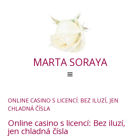
MARTA SORAYA
ONLINE CASINO S LICENCÍ: BEZ ILUZÍ, JEN
CHLADNÁ ČÍSLA
Online casino s licencí: Bez iluzí,
jen chladná čísla