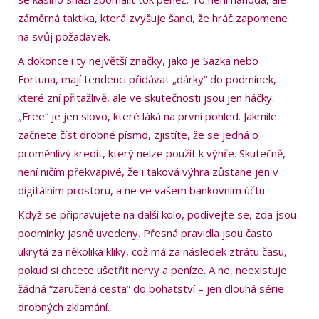
záměrná taktika, která zvyšuje šanci, že hráč zapomene
na svůj požadavek.
A dokonce i ty největší značky, jako je Sazka nebo
Fortuna, mají tendenci přidávat „dárky“ do podmínek,
které zní přitažlivě, ale ve skutečnosti jsou jen háčky.
„Free“ je jen slovo, které láká na první pohled. Jakmile
začnete číst drobné písmo, zjistíte, že se jedná o
proměnlivý kredit, který nelze použít k výhře. Skutečně,
není ničím překvapivé, že i taková výhra zůstane jen v
digitálním prostoru, a ne ve vašem bankovním účtu.
Když se připravujete na další kolo, podívejte se, zda jsou
podmínky jasně uvedeny. Přesná pravidla jsou často
ukrytá za několika kliky, což má za následek ztrátu času,
pokud si chcete ušetřit nervy a peníze. A ne, neexistuje
žádná “zaručená cesta” do bohatství – jen dlouhá série
drobných zklamání.