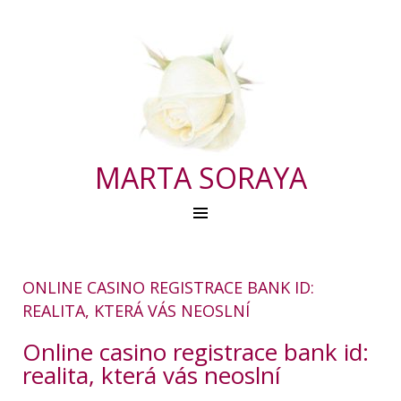
MARTA SORAYA
ONLINE CASINO REGISTRACE BANK ID:
REALITA, KTERÁ VÁS NEOSLNÍ
Online casino registrace bank id:
realita, která vás neoslní