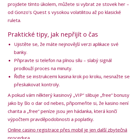
projdete tímto úkolem, můžete si vybrat ze stovek her –
od Gonzo’s Quest s vysokou volatilitou až po klasické
ruleta.
Praktické tipy, jak nepřijít o čas
Ujistěte se, že máte nejnovější verzi aplikace své
banky.
Připravte si telefon na plnou sílu – slabý signál
prodlouží proces na minuty.
Řiďte se instrukcemi kasina krok po kroku, nesnažte se
přeskakovat kontroly.
A pokud vám některý kasinový „VIP“ slibuje „free“ bonusy
jako by šlo o dar od nebes, připomeňte si, že kasino není
charita a „free“ peníze jsou jen hádanka, která končí
výpočtem pravděpodobnosti a poplatky.
Online casino registrace přes mobil je jen další zbytečná
procedura