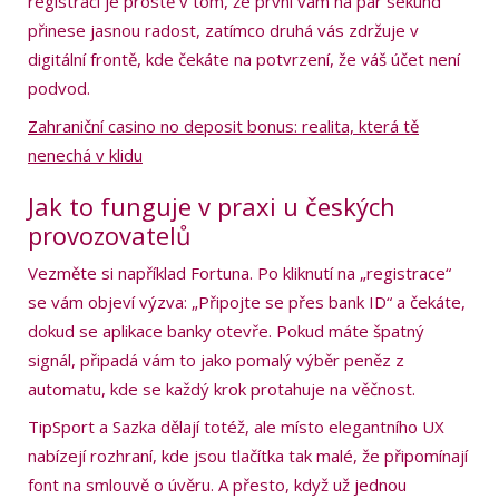
registrací je prostě v tom, že první vám na pár sekund
přinese jasnou radost, zatímco druhá vás zdržuje v
digitální frontě, kde čekáte na potvrzení, že váš účet není
podvod.
Zahraniční casino no deposit bonus: realita, která tě
nenechá v klidu
Jak to funguje v praxi u českých
provozovatelů
Vezměte si například Fortuna. Po kliknutí na „registrace“
se vám objeví výzva: „Připojte se přes bank ID“ a čekáte,
dokud se aplikace banky otevře. Pokud máte špatný
signál, připadá vám to jako pomalý výběr peněz z
automatu, kde se každý krok protahuje na věčnost.
TipSport a Sazka dělají totéž, ale místo elegantního UX
nabízejí rozhraní, kde jsou tlačítka tak malé, že připomínají
font na smlouvě o úvěru. A přesto, když už jednou