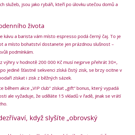
ých služeb, jsou jako rybáři, kteří po úlovku utečou domů a
dodenního života
te kávu a barista vám místo espresso podá černý čaj. To je
ot a místo bohatství dostanete jen prázdnou slušnost –
 kvůli podmínkám.
 z výhry v hodnotě 200 000 Kč musí nejprve přehrát 30×,
 po jediné šťastné sekvenci získá čistý zisk, se brzy ocitne v
odaří získat i zisk z běžných sázek.
 během akce „VIP club“ získat „gift“ bonus, který vypadá
sti ale vyžaduje, že uděláte 15 vkladů v řadě, jinak se vrátí
ého.
ezřívaví, když slyšíte „obrovský