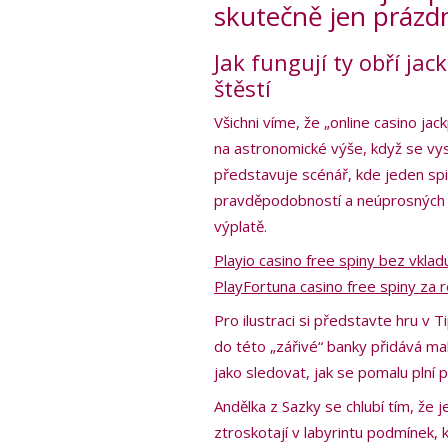
skutečně jen prázd
Jak fungují ty obří ja
štěstí
Všichni víme, že „online casino ja
na astronomické výše, když se vys
představuje scénář, kde jeden spin
pravděpodobností a neúprosných p
výplatě.
Playio casino free spiny bez vklad
PlayFortuna casino free spiny za 
Pro ilustraci si představte hru v 
do této „zářivé“ banky přidává ma
jako sledovat, jak se pomalu plní 
Andělka z Sazky se chlubí tím, že je
ztroskotají v labyrintu podmínek, 