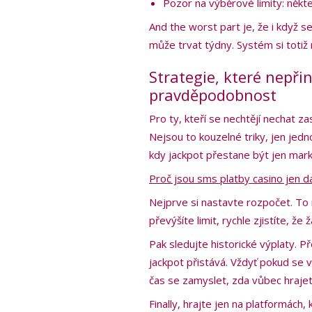
Pozor na výběrové limity: někt
And the worst part je, že i když 
může trvat týdny. Systém si totiž 
Strategie, které nepřin
pravděpodobnost
Pro ty, kteří se nechtějí nechat za
Nejsou to kouzelné triky, jen jed
kdy jackpot přestane být jen mark
Proč jsou sms platby casino jen d
Nejprve si nastavte rozpočet. To 
převýšíte limit, rychle zjistíte, ž
Pak sledujte historické výplaty. 
jackpot přistává. Vždyť pokud se v
čas se zamyslet, zda vůbec hraje
Finally, hrajte jen na platformách,