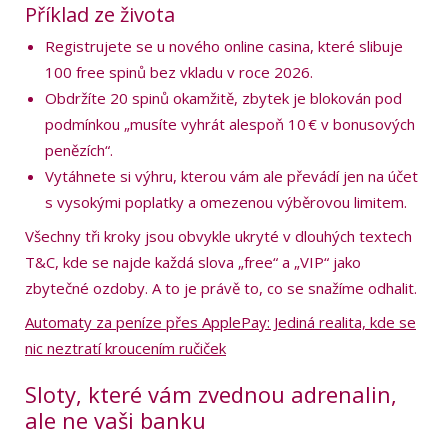
Příklad ze života
Registrujete se u nového online casina, které slibuje
100 free spinů bez vkladu v roce 2026.
Obdržíte 20 spinů okamžitě, zbytek je blokován pod
podmínkou „musíte vyhrát alespoň 10 € v bonusových
penězích“.
Vytáhnete si výhru, kterou vám ale převádí jen na účet
s vysokými poplatky a omezenou výběrovou limitem.
Všechny tři kroky jsou obvykle ukryté v dlouhých textech
T&C, kde se najde každá slova „free“ a „VIP“ jako
zbytečné ozdoby. A to je právě to, co se snažíme odhalit.
Automaty za peníze přes ApplePay: Jediná realita, kde se
nic neztratí kroucením ručiček
Sloty, které vám zvednou adrenalin,
ale ne vaši banku