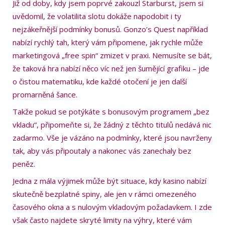
Již od doby, kdy jsem poprvé zakouzl Starburst, jsem si
uvědomil, že volatilita slotu dokáže napodobit i ty
nejzákeřnější podmínky bonusů. Gonzo’s Quest například
nabízí rychlý tah, který vám připomene, jak rychle může
marketingová „free spin“ zmizet v praxi. Nemusíte se bát,
že taková hra nabízí něco víc než jen šumějící grafiku – jde
o čistou matematiku, kde každé otočení je jen další
promarněná šance.
Takže pokud se potýkáte s bonusovým programem „bez
vkladu“, připomeňte si, že žádný z těchto titulů nedává nic
zadarmo. Vše je vázáno na podmínky, které jsou navrženy
tak, aby vás připoutaly a nakonec vás zanechaly bez
peněz.
Jedna z mála výjimek může být situace, kdy kasino nabízí
skutečně bezplatné spiny, ale jen v rámci omezeného
časového okna a s nulovým vkladovým požadavkem. I zde
však často najdete skryté limity na výhry, které vám