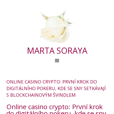
MARTA SORAYA
ONLINE CASINO CRYPTO: PRVNÍ KROK DO
DIGITÁLNÍHO POKERU, KDE SE SNY SETKÁVAJÍ
S BLOCKCHAINOVÝM ŠVINDLEM
Online casino crypto: První krok
do digitálního pokeru, kde se sny