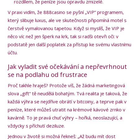
rozdílem, že peníze jsou opravdu zmizelé.
V praxi vidím, že 888casino se pyšní „VIP“ programem,
který slibuje luxus, ale ve skutečnosti připomíná motel s
čerstvě vymalovanou tapetou. Když si myslíš, že VIP je
něco víc než jen šperk na krk, tak si radši otevři oči: v
podstatě jen další poplatek za přístup ke svému vlastnímu
účtu.
Jak vyladit své očekávání a nepřevrhnout
se na podlahu od frustrace
Proč takhle hraješ? Protože víš, že žádná marketingová
slova „gift“ tě neudělá bohatým. Tvá realita je taková, že
každá výhra se nejdříve obrátí v bitcoiny, a teprve pak v
peníze, které můžeš utratit na krémové kávové zrnko v
kavárně. To je pravá chuť výhry – hořká, neoslazující, a
vždycky s příchutí deziluze.
Jednou v životě si možná řekneš: „Až budu mít dost